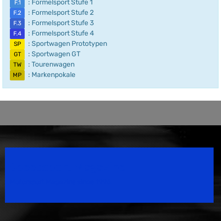
: Formelsport Stufe 1
F.1
: Formelsport Stufe 2
F.2
: Formelsport Stufe 3
F.3
: Formelsport Stufe 4
F.4
: Sportwagen Prototypen
SP
: Sportwagen GT
GT
: Tourenwagen
TW
: Markenpokale
MP
Speedsport Magazine
Motorsport Magazine since 1996.