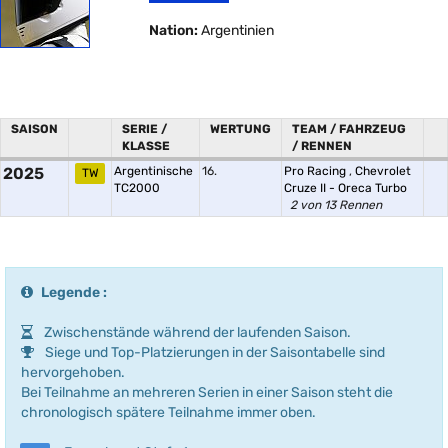
Nation:
Argentinien
SAISON
SERIE /
WERTUNG
TEAM / FAHRZEUG
KLASSE
/ RENNEN
2025
Argentinische
16.
Pro Racing
,
Chevrolet
TW
TC2000
Cruze II - Oreca Turbo
2 von 13 Rennen
Legende :
Zwischenstände während der laufenden Saison.
Siege und Top-Platzierungen in der Saisontabelle sind
hervorgehoben.
Bei Teilnahme an mehreren Serien in einer Saison steht die
chronologisch spätere Teilnahme immer oben.