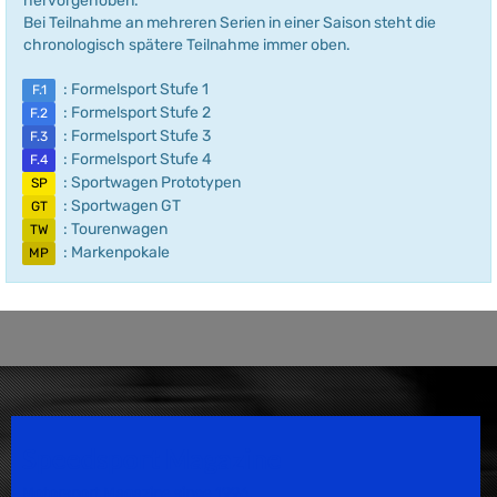
hervorgehoben.
Bei Teilnahme an mehreren Serien in einer Saison steht die
chronologisch spätere Teilnahme immer oben.
: Formelsport Stufe 1
F.1
: Formelsport Stufe 2
F.2
: Formelsport Stufe 3
F.3
: Formelsport Stufe 4
F.4
: Sportwagen Prototypen
SP
: Sportwagen GT
GT
: Tourenwagen
TW
: Markenpokale
MP
Speedsport Magazine
Motorsport Magazine since 1996.