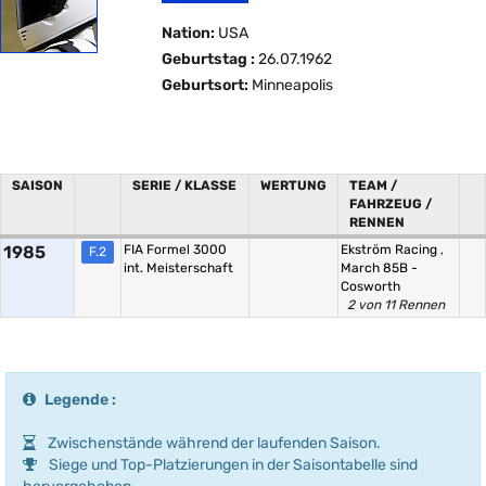
Nation:
USA
Geburtstag :
26.07.1962
Geburtsort:
Minneapolis
SAISON
SERIE / KLASSE
WERTUNG
TEAM /
FAHRZEUG /
RENNEN
1985
FIA Formel 3000
Ekström Racing
,
F.2
int. Meisterschaft
March 85B -
Cosworth
2 von 11 Rennen
Legende :
Zwischenstände während der laufenden Saison.
Siege und Top-Platzierungen in der Saisontabelle sind