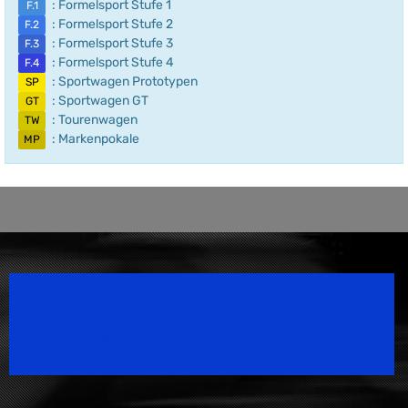
: Formelsport Stufe 1
F.1
: Formelsport Stufe 2
F.2
: Formelsport Stufe 3
F.3
: Formelsport Stufe 4
F.4
: Sportwagen Prototypen
SP
: Sportwagen GT
GT
: Tourenwagen
TW
: Markenpokale
MP
Speedsport Magazine
Motorsport Magazine since 1996.