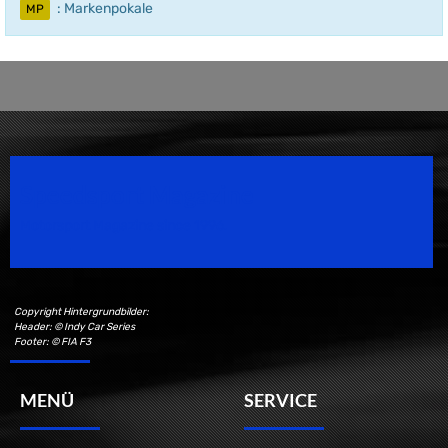
: Markenpokale
MP
Speedsport Magazine
Motorsport Magazine since 1996.
Copyright Hintergrundbilder:
Header: © Indy Car Series
Footer: © FIA F3
MENÜ
SERVICE