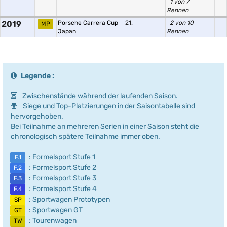
1 von 7
Rennen
2019
Porsche Carrera Cup
21.
2 von 10
MP
Japan
Rennen
Legende :
Zwischenstände während der laufenden Saison.
Siege und Top-Platzierungen in der Saisontabelle sind
hervorgehoben.
Bei Teilnahme an mehreren Serien in einer Saison steht die
chronologisch spätere Teilnahme immer oben.
: Formelsport Stufe 1
F.1
: Formelsport Stufe 2
F.2
: Formelsport Stufe 3
F.3
: Formelsport Stufe 4
F.4
: Sportwagen Prototypen
SP
: Sportwagen GT
GT
: Tourenwagen
TW