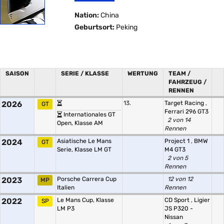
Nation:
China
Geburtsort:
Peking
SAISON
SERIE / KLASSE
WERTUNG
TEAM /
FAHRZEUG /
RENNEN
2026
13.
Target Racing
,
GT
Ferrari 296 GT3
Internationales GT
2 von 14
Open, Klasse AM
Rennen
2024
Asiatische Le Mans
Project 1
,
BMW
GT
Serie, Klasse LM GT
M4 GT3
2 von 5
Rennen
2023
Porsche Carrera Cup
12 von 12
MP
Italien
Rennen
2022
Le Mans Cup, Klasse
CD Sport
,
Ligier
SP
LM P3
JS P320 -
Nissan