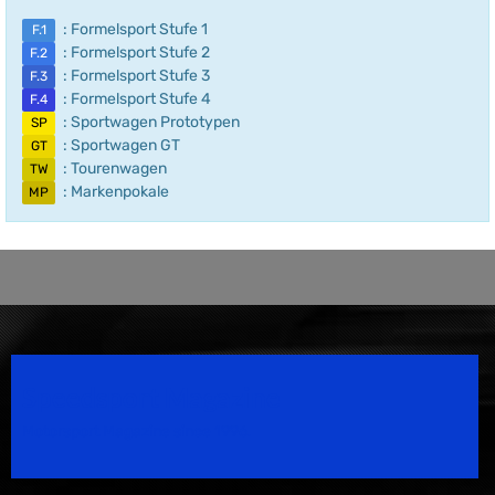
: Formelsport Stufe 1
F.1
: Formelsport Stufe 2
F.2
: Formelsport Stufe 3
F.3
: Formelsport Stufe 4
F.4
: Sportwagen Prototypen
SP
: Sportwagen GT
GT
: Tourenwagen
TW
: Markenpokale
MP
Speedsport Magazine
Motorsport Magazine since 1996.