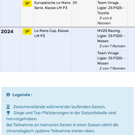
Europäische Le Mans
29.
Team Virage
,
SP
Serie, Klasse LM P3
Ligier JS P325 -
Toyota
3 von 6
Rennen
2024
Le Mans Cup, Klasse
MV2S Racing
,
SP
LM P3
Ligier JS P320 -
Nissan
3 von 7 Rennen
Team Virage
,
Ligier JS P320 -
Nissan
2 von 7 Rennen
Legende :
Zwischenstände während der laufenden Saison.
Siege und Top-Platzierungen in der Saisontabelle sind
hervorgehoben.
Bei Teilnahme an mehreren Serien in einer Saison steht die
chronologisch spätere Teilnahme immer oben.