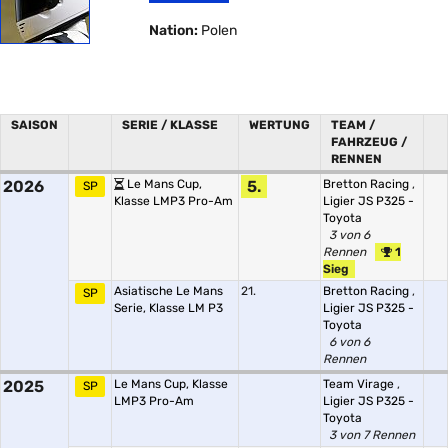
Nation:
Polen
SAISON
SERIE / KLASSE
WERTUNG
TEAM /
FAHRZEUG /
RENNEN
2026
Le Mans Cup,
5.
Bretton Racing
,
SP
Klasse LMP3 Pro-Am
Ligier JS P325 -
Toyota
3 von 6
Rennen
1
Sieg
Asiatische Le Mans
21.
Bretton Racing
,
SP
Serie, Klasse LM P3
Ligier JS P325 -
Toyota
6 von 6
Rennen
2025
Le Mans Cup, Klasse
Team Virage
,
SP
LMP3 Pro-Am
Ligier JS P325 -
Toyota
3 von 7 Rennen