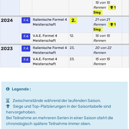
15 von 15
Rennen
1
Sieg
2024
Italienische Formel 4
2.
21 von 21
F.4
Meisterschaft
Rennen
1
Sieg
V.A.E. Formel 4
12.
15 von 15
F.4
Meisterschaft
Rennen
2023
Italienische Formel 4
23.
20 von 22
F.4
Meisterschaft
Rennen
V.A.E. Formel 4
23.
15 von 15
F.4
Meisterschaft
Rennen
Legende :
Zwischenstände während der laufenden Saison.
Siege und Top-Platzierungen in der Saisontabelle sind
hervorgehoben.
Bei Teilnahme an mehreren Serien in einer Saison steht die
chronologisch spätere Teilnahme immer oben.