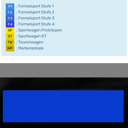
: Formelsport Stufe 1
F.1
: Formelsport Stufe 2
F.2
: Formelsport Stufe 3
F.3
: Formelsport Stufe 4
F.4
: Sportwagen Prototypen
SP
: Sportwagen GT
GT
: Tourenwagen
TW
: Markenpokale
MP
Speedsport Magazine
Motorsport Magazine since 1996.