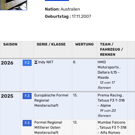
Nation:
Australien
Geburtstag :
17.11.2007
SAISON
SERIE / KLASSE
WERTUNG
TEAM /
FAHRZEUG /
RENNEN
2026
Indy NXT
8.
HMD
F.2
Motorsports
,
Dallara IL15 -
Mazda
13 von 17
Rennen
2025
Europäische Formel
13.
Prema Racing
,
F.3
Regional
Tatuus F3 T-318
Meisterschaft
- Alpine
19 von 20
Rennen
Formel Regional
13.
Mumbai Falcons
F.3
Mittlerer Osten
,
Tatuus F3 T-318
Meisterschaft
- Alfa Romeo