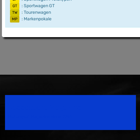
: Sportwagen GT
GT
: Tourenwagen
TW
: Markenpokale
MP
Speedsport Magazine
Motorsport Magazine since 1996.