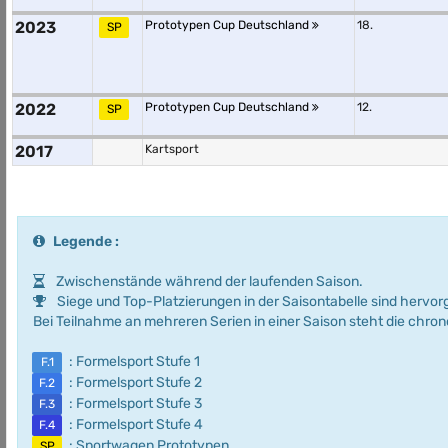
2023
Prototypen Cup Deutschland
18.
SP
2022
Prototypen Cup Deutschland
12.
SP
2017
Kartsport
Legende :
Zwischenstände während der laufenden Saison.
Siege und Top-Platzierungen in der Saisontabelle sind hervo
Bei Teilnahme an mehreren Serien in einer Saison steht die chro
: Formelsport Stufe 1
F.1
: Formelsport Stufe 2
F.2
: Formelsport Stufe 3
F.3
: Formelsport Stufe 4
F.4
: Sportwagen Prototypen
SP