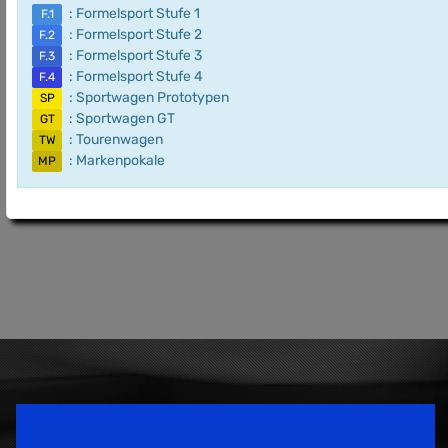
: Formelsport Stufe 1
F.1
: Formelsport Stufe 2
F.2
: Formelsport Stufe 3
F.3
: Formelsport Stufe 4
F.4
: Sportwagen Prototypen
SP
: Sportwagen GT
GT
: Tourenwagen
TW
: Markenpokale
MP
Speedsport Magazine