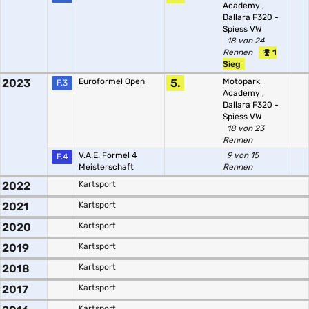
Academy
,
Dallara F320 -
Spiess VW
18 von 24
Rennen
1
Sieg
2023
Euroformel Open
5.
Motopark
F.3
Academy
,
Dallara F320 -
Spiess VW
18 von 23
Rennen
V.A.E. Formel 4
9 von 15
F.4
Meisterschaft
Rennen
2022
Kartsport
2021
Kartsport
2020
Kartsport
2019
Kartsport
2018
Kartsport
2017
Kartsport
Kartsport