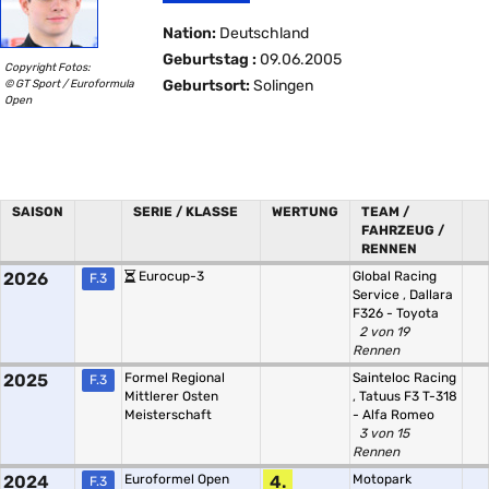
Nation:
Deutschland
Geburtstag :
09.06.2005
Copyright Fotos:
© GT Sport / Euroformula
Geburtsort:
Solingen
Open
SAISON
SERIE / KLASSE
WERTUNG
TEAM /
FAHRZEUG /
RENNEN
2026
Eurocup-3
Global Racing
F.3
Service
,
Dallara
F326 - Toyota
2 von 19
Rennen
2025
Formel Regional
Sainteloc Racing
F.3
Mittlerer Osten
,
Tatuus F3 T-318
Meisterschaft
- Alfa Romeo
3 von 15
Rennen
2024
Euroformel Open
4.
Motopark
F.3