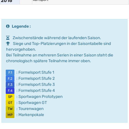
2016
Legende :
Zwischenstände während der laufenden Saison.
Siege und Top-Platzierungen in der Saisontabelle sind
hervorgehoben.
Bei Teilnahme an mehreren Serien in einer Saison steht die
chronologisch spätere Teilnahme immer oben.
: Formelsport Stufe 1
F.1
: Formelsport Stufe 2
F.2
: Formelsport Stufe 3
F.3
: Formelsport Stufe 4
F.4
: Sportwagen Prototypen
SP
: Sportwagen GT
GT
: Tourenwagen
TW
: Markenpokale
MP