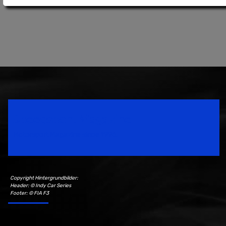
Speedsport Magazine
Motorsport Magazine since 1996.
Copyright Hintergrundbilder:
Header: © Indy Car Series
Footer: © FIA F3