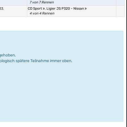
7 von 7 Rennen
23.
CD Sport
,
Ligier JS P320 - Nissan
4 von 4 Rennen
rgehoben.
nologisch spätere Teilnahme immer oben.