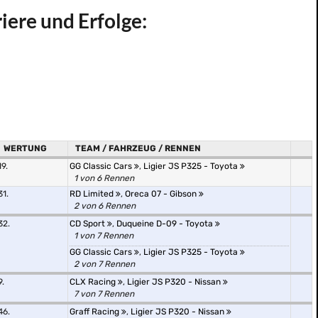
ere und Erfolge:
WERTUNG
TEAM / FAHRZEUG / RENNEN
19.
GG Classic Cars
,
Ligier JS P325 - Toyota
1 von 6 Rennen
31.
RD Limited
,
Oreca 07 - Gibson
2 von 6 Rennen
32.
CD Sport
,
Duqueine D-09 - Toyota
1 von 7 Rennen
GG Classic Cars
,
Ligier JS P325 - Toyota
2 von 7 Rennen
9.
CLX Racing
,
Ligier JS P320 - Nissan
7 von 7 Rennen
46.
Graff Racing
,
Ligier JS P320 - Nissan