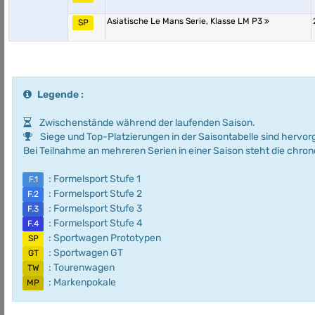
Asiatische Le Mans Serie, Klasse LM P3
SP
Legende :
Zwischenstände während der laufenden Saison.
Siege und Top-Platzierungen in der Saisontabelle sind hervo
Bei Teilnahme an mehreren Serien in einer Saison steht die chro
: Formelsport Stufe 1
F.1
: Formelsport Stufe 2
F.2
: Formelsport Stufe 3
F.3
: Formelsport Stufe 4
F.4
: Sportwagen Prototypen
SP
: Sportwagen GT
GT
: Tourenwagen
TW
: Markenpokale
MP