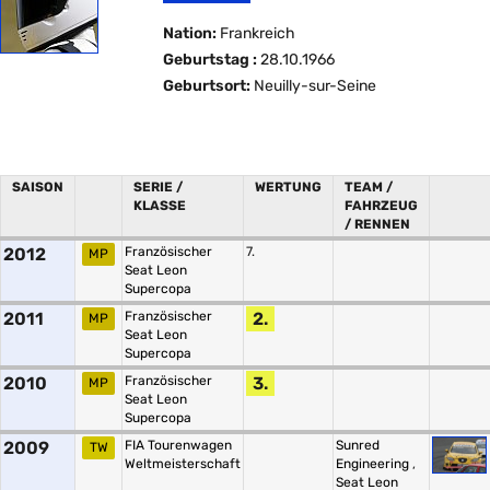
Nation:
Frankreich
Geburtstag :
28.10.1966
Geburtsort:
Neuilly-sur-Seine
SAISON
SERIE /
WERTUNG
TEAM /
KLASSE
FAHRZEUG
/ RENNEN
2012
Französischer
7.
MP
Seat Leon
Supercopa
2011
Französischer
2.
MP
Seat Leon
Supercopa
2010
Französischer
3.
MP
Seat Leon
Supercopa
2009
FIA Tourenwagen
Sunred
TW
Weltmeisterschaft
Engineering
,
Seat Leon