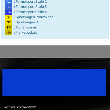
: Formelsport Stufe 2
F.2
: Formelsport Stufe 3
F.3
: Formelsport Stufe 4
F.4
: Sportwagen Prototypen
SP
: Sportwagen GT
GT
: Tourenwagen
TW
: Markenpokale
MP
Speedsport Magazine
Motorsport Magazine since 1996.
Copyright Hintergrundbilder: