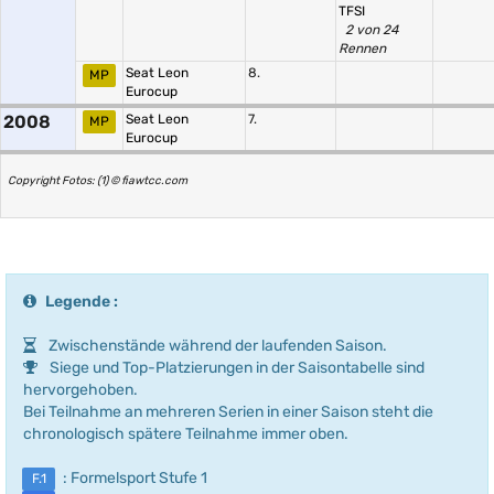
TFSI
2 von 24
Rennen
Seat Leon
8.
MP
Eurocup
2008
Seat Leon
7.
MP
Eurocup
Copyright Fotos: (1) © fiawtcc.com
Legende :
Zwischenstände während der laufenden Saison.
Siege und Top-Platzierungen in der Saisontabelle sind
hervorgehoben.
Bei Teilnahme an mehreren Serien in einer Saison steht die
chronologisch spätere Teilnahme immer oben.
: Formelsport Stufe 1
F.1