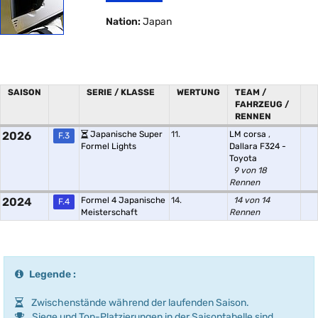
Nation:
Japan
SAISON
SERIE / KLASSE
WERTUNG
TEAM /
FAHRZEUG /
RENNEN
2026
Japanische Super
11.
LM corsa
,
F.3
Formel Lights
Dallara F324 -
Toyota
9 von 18
Rennen
2024
Formel 4 Japanische
14.
14 von 14
F.4
Meisterschaft
Rennen
Legende :
Zwischenstände während der laufenden Saison.
Siege und Top-Platzierungen in der Saisontabelle sind