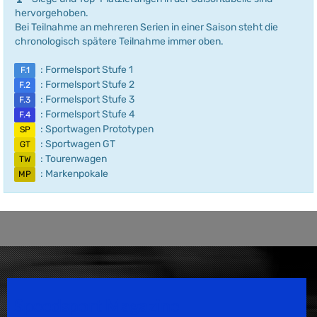
hervorgehoben.
Bei Teilnahme an mehreren Serien in einer Saison steht die
chronologisch spätere Teilnahme immer oben.
: Formelsport Stufe 1
F.1
: Formelsport Stufe 2
F.2
: Formelsport Stufe 3
F.3
: Formelsport Stufe 4
F.4
: Sportwagen Prototypen
SP
: Sportwagen GT
GT
: Tourenwagen
TW
: Markenpokale
MP
Speedsport Magazine