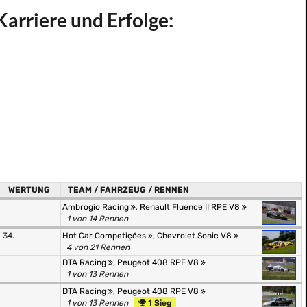
arriere und Erfolge:
WERTUNG
TEAM / FAHRZEUG / RENNEN
Ambrogio Racing
,
Renault Fluence II RPE V8
1 von 14 Rennen
34.
Hot Car Competições
,
Chevrolet Sonic V8
4 von 21 Rennen
DTA Racing
,
Peugeot 408 RPE V8
1 von 13 Rennen
DTA Racing
,
Peugeot 408 RPE V8
1 von 13 Rennen
1 Sieg