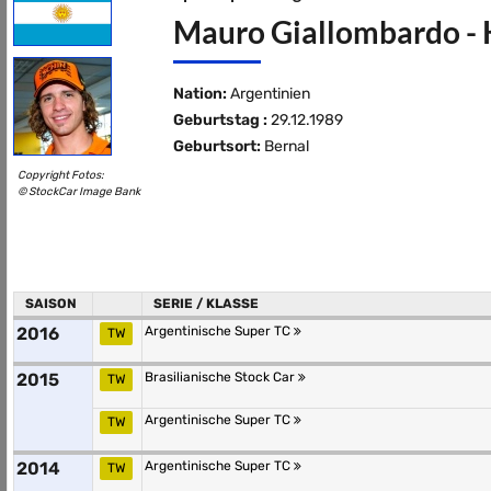
Mauro Giallombardo - K
Nation:
Argentinien
Geburtstag :
29.12.1989
Geburtsort:
Bernal
Copyright Fotos:
© StockCar Image Bank
SAISON
SERIE / KLASSE
2016
Argentinische Super TC
TW
2015
Brasilianische Stock Car
TW
Argentinische Super TC
TW
2014
Argentinische Super TC
TW