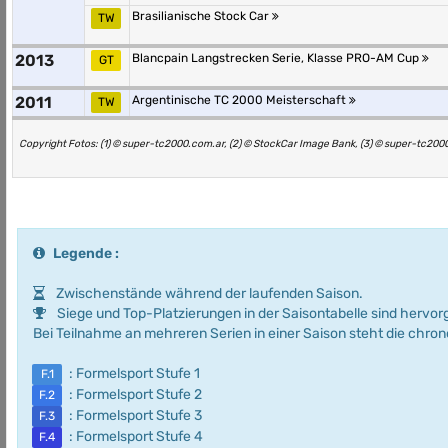
Brasilianische Stock Car
TW
2013
Blancpain Langstrecken Serie, Klasse PRO-AM Cup
GT
2011
Argentinische TC 2000 Meisterschaft
TW
Copyright Fotos: (1) © super-tc2000.com.ar, (2) © StockCar Image Bank, (3) © super-tc200
Legende :
Zwischenstände während der laufenden Saison.
Siege und Top-Platzierungen in der Saisontabelle sind hervo
Bei Teilnahme an mehreren Serien in einer Saison steht die chro
: Formelsport Stufe 1
F.1
: Formelsport Stufe 2
F.2
: Formelsport Stufe 3
F.3
: Formelsport Stufe 4
F.4