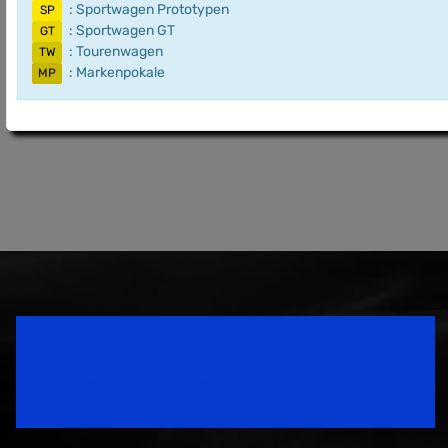
: Sportwagen Prototypen
SP
: Sportwagen GT
GT
: Tourenwagen
TW
: Markenpokale
MP
Speedsport Magazine
Motorsport Magazine since 1996.