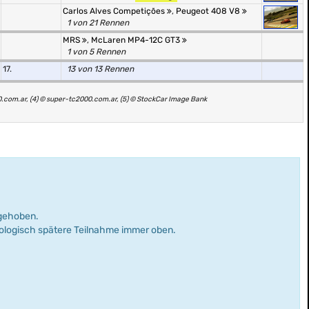
Carlos Alves Competições
,
Peugeot 408 V8
1 von 21 Rennen
MRS
,
McLaren MP4-12C GT3
1 von 5 Rennen
17.
13 von 13 Rennen
0.com.ar, (4) © super-tc2000.com.ar, (5) © StockCar Image Bank
rgehoben.
nologisch spätere Teilnahme immer oben.