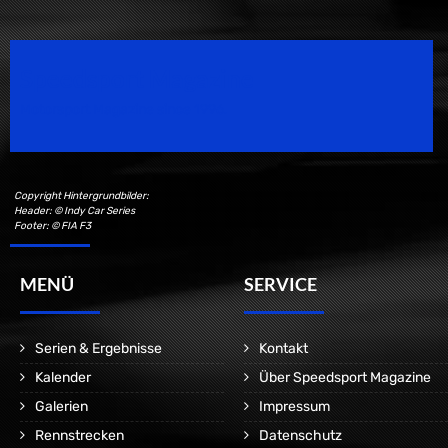
Speedsport Magazine
Motorsport Magazine since 1996.
Copyright Hintergrundbilder:
Header: © Indy Car Series
Footer: © FIA F3
MENÜ
SERVICE
Serien & Ergebnisse
Kontakt
Kalender
Über Speedsport Magazine
Galerien
Impressum
Rennstrecken
Datenschutz