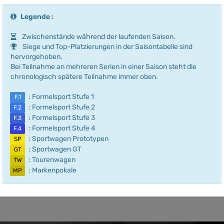
Legende :
Zwischenstände während der laufenden Saison.
Siege und Top-Platzierungen in der Saisontabelle sind
hervorgehoben.
Bei Teilnahme an mehreren Serien in einer Saison steht die
chronologisch spätere Teilnahme immer oben.
: Formelsport Stufe 1
F.1
: Formelsport Stufe 2
F.2
: Formelsport Stufe 3
F.3
: Formelsport Stufe 4
F.4
: Sportwagen Prototypen
SP
: Sportwagen GT
GT
: Tourenwagen
TW
: Markenpokale
MP