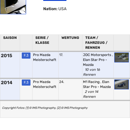
Nation:
USA
SAISON
SERIE /
WERTUNG
TEAM /
KLASSE
FAHRZEUG /
RENNEN
2015
Pro Mazda
17.
JDC Motorsports
,
F.3
Meisterschaft
Elan Star Pro -
Mazda
10 von 16
Rennen
2014
Pro Mazda
24.
M1 Racing
,
Elan
F.3
Meisterschaft
Star Pro - Mazda
2 von 14
Rennen
Copyright Fotos: (1) © IMS Photography, (2) © IMS Photography