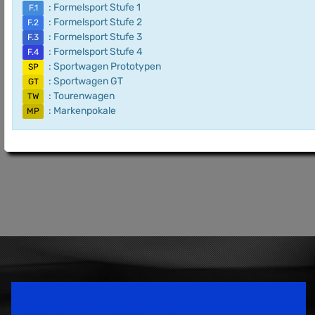
: Formelsport Stufe 1
F.1
: Formelsport Stufe 2
F.2
: Formelsport Stufe 3
F.3
: Formelsport Stufe 4
F.4
: Sportwagen Prototypen
SP
: Sportwagen GT
GT
: Tourenwagen
TW
: Markenpokale
MP
Speedsport Magazine