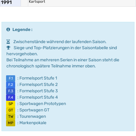
1991
Kartsport
Legende :
Zwischenstände während der laufenden Saison.
Siege und Top-Platzierungen in der Saisontabelle sind
hervorgehoben.
Bei Teilnahme an mehreren Serien in einer Saison steht die
chronologisch spätere Teilnahme immer oben.
: Formelsport Stufe 1
F.1
: Formelsport Stufe 2
F.2
: Formelsport Stufe 3
F.3
: Formelsport Stufe 4
F.4
: Sportwagen Prototypen
SP
: Sportwagen GT
GT
: Tourenwagen
TW
: Markenpokale
MP