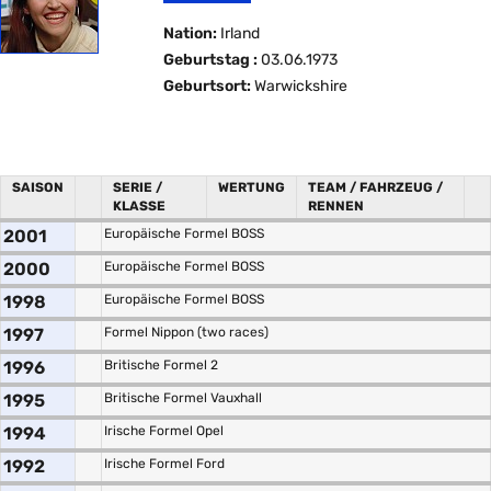
Nation:
Irland
Geburtstag :
03.06.1973
Geburtsort:
Warwickshire
SAISON
SERIE /
WERTUNG
TEAM / FAHRZEUG /
KLASSE
RENNEN
2001
Europäische Formel BOSS
2000
Europäische Formel BOSS
1998
Europäische Formel BOSS
1997
Formel Nippon (two races)
1996
Britische Formel 2
1995
Britische Formel Vauxhall
1994
Irische Formel Opel
1992
Irische Formel Ford