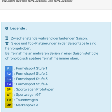
Copyright Fotos: (1) © TCR Euro Series, (2) © TCR Euro Series
Legende :
Zwischenstände während der laufenden Saison.
Siege und Top-Platzierungen in der Saisontabelle sind
hervorgehoben.
Bei Teilnahme an mehreren Serien in einer Saison steht die
chronologisch spätere Teilnahme immer oben.
: Formelsport Stufe 1
F.1
: Formelsport Stufe 2
F.2
: Formelsport Stufe 3
F.3
: Formelsport Stufe 4
F.4
: Sportwagen Prototypen
SP
: Sportwagen GT
GT
: Tourenwagen
TW
: Markenpokale
MP