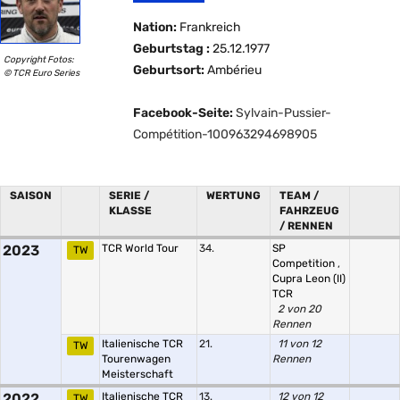
Nation:
Frankreich
Geburtstag :
25.12.1977
Copyright Fotos:
Geburtsort:
Ambérieu
© TCR Euro Series
Facebook-Seite:
Sylvain-Pussier-
Compétition-100963294698905
SAISON
SERIE /
WERTUNG
TEAM /
KLASSE
FAHRZEUG
/ RENNEN
2023
TCR World Tour
34.
SP
TW
Competition
,
Cupra Leon (II)
TCR
2 von 20
Rennen
Italienische TCR
21.
11 von 12
TW
Tourenwagen
Rennen
Meisterschaft
2022
Italienische TCR
13.
12 von 12
TW