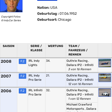
Nation:
USA
Geburtstag :
07.06.1952
Copyright Fotos:
Geburtsort:
Chicago
© IndyCar Series
SAISON
SERIE /
WERTUNG
TEAM /
KLASSE
FAHRZEUG /
RENNEN
2008
IRL Indy
34.
Guthrie Racing
,
F.2
Lights
Dallara IP2 - Infiniti
3 von 16 Rennen
2007
IRL Indy
21.
Guthrie Racing
,
F.2
Pro Serie
Dallara IP2 - Infiniti
12 von 16 Rennen
2006
IRL Infiniti
32.
Guthrie Racing
,
F.2
Pro Serie
Dallara IP2 - Infiniti
1 von 12 Rennen
Michael Crawford
Motorsports
,
Dallara