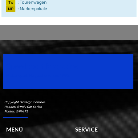
: Tourenwagen
TW
: Markenpokale
MP
Speedsport Magazine
Motorsport Magazine since 1996.
Copyright Hintergrundbilder:
Header: © Indy Car Series
Footer: © FIA F3
MENÜ
SERVICE