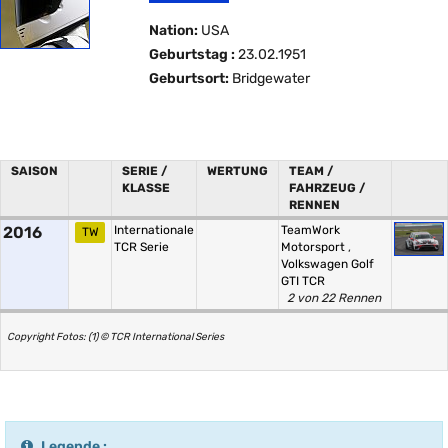
Nation:
USA
Geburtstag :
23.02.1951
Geburtsort:
Bridgewater
SAISON
SERIE /
WERTUNG
TEAM /
KLASSE
FAHRZEUG /
RENNEN
2016
Internationale
TeamWork
TW
TCR Serie
Motorsport
,
Volkswagen Golf
GTI TCR
2 von 22 Rennen
Copyright Fotos: (1) © TCR International Series
Legende :