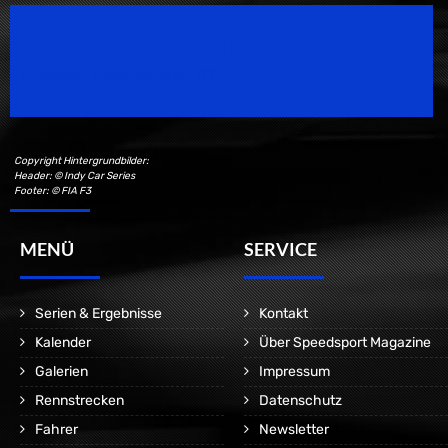
Speedsport Magazine
Motorsport Magazine since 1996.
Copyright Hintergrundbilder:
Header: © Indy Car Series
Footer: © FIA F3
MENÜ
SERVICE
Serien & Ergebnisse
Kontakt
Kalender
Über Speedsport Magazine
Galerien
Impressum
Rennstrecken
Datenschutz
Fahrer
Newsletter