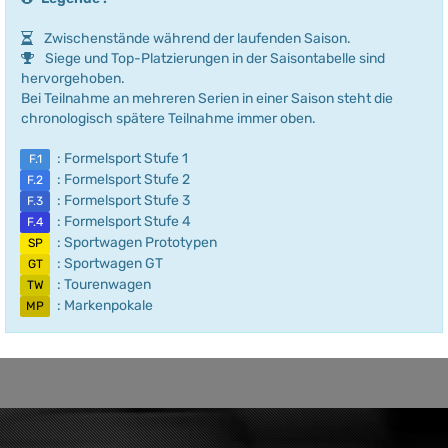
Zwischenstände während der laufenden Saison.
Siege und Top-Platzierungen in der Saisontabelle sind
hervorgehoben.
Bei Teilnahme an mehreren Serien in einer Saison steht die
chronologisch spätere Teilnahme immer oben.
: Formelsport Stufe 1
F.1
: Formelsport Stufe 2
F.2
: Formelsport Stufe 3
F.3
: Formelsport Stufe 4
F.4
: Sportwagen Prototypen
SP
: Sportwagen GT
GT
: Tourenwagen
TW
: Markenpokale
MP