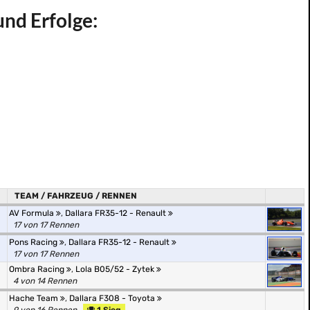
und Erfolge:
TEAM / FAHRZEUG / RENNEN
AV Formula
,
Dallara FR35-12 - Renault
17 von 17 Rennen
Pons Racing
,
Dallara FR35-12 - Renault
17 von 17 Rennen
Ombra Racing
,
Lola B05/52 - Zytek
4 von 14 Rennen
Hache Team
,
Dallara F308 - Toyota