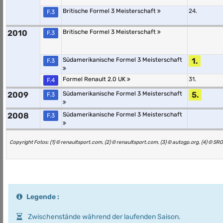
Britische Formel 3 Meisterschaft
24.
F.3
2010
Britische Formel 3 Meisterschaft
F.3
Südamerikanische Formel 3 Meisterschaft
1.
F.3
Formel Renault 2.0 UK
31.
F.4
2009
Südamerikanische Formel 3 Meisterschaft
5.
F.3
2008
Südamerikanische Formel 3 Meisterschaft
F.3
Copyright Fotos: (1) © renaultsport.com, (2) © renaultsport.com, (3) © autogp.org, (4) © SRO 
Legende :
Zwischenstände während der laufenden Saison.