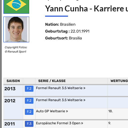
Yann Cunha - Karriere 
Nation:
Brasilien
Geburtstag :
22.01.1991
Geburtsort:
Brasilia
Copyright Fotos:
© Renault Sport
SAISON
SERIE / KLASSE
WERTUNG
2013
Formel Renault 3.5 Weltserie
F.2
2012
Formel Renault 3.5 Weltserie
F.2
Auto GP Weltserie
18.
F.2
2011
Europäische Formel 3 Open
9.
F.3