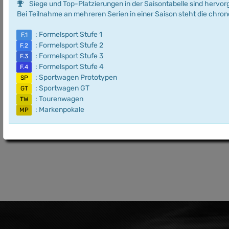
Siege und Top-Platzierungen in der Saisontabelle sind hervo
Bei Teilnahme an mehreren Serien in einer Saison steht die chro
: Formelsport Stufe 1
F.1
: Formelsport Stufe 2
F.2
: Formelsport Stufe 3
F.3
: Formelsport Stufe 4
F.4
: Sportwagen Prototypen
SP
: Sportwagen GT
GT
: Tourenwagen
TW
: Markenpokale
MP