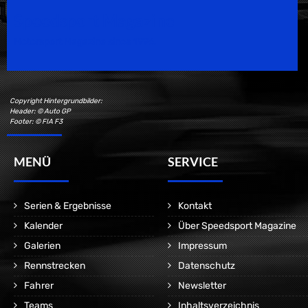
Speedsport Magazine
Motorsport Magazine since 1996.
Copyright Hintergrundbilder:
Header: © Auto GP
Footer: © FIA F3
MENÜ
SERVICE
Serien & Ergebnisse
Kontakt
Kalender
Über Speedsport Magazine
Galerien
Impressum
Rennstrecken
Datenschutz
Fahrer
Newsletter
Teams
Inhaltsverzeichnis