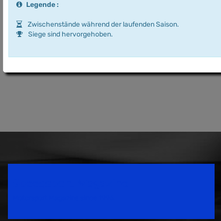
Legende :
Zwischenstände während der laufenden Saison.
Siege sind hervorgehoben.
Speedsport Magazine
Motorsport Magazine since 1996.