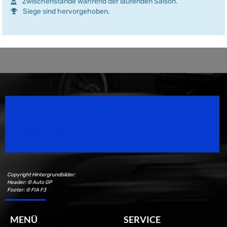
Zwischenstände während der laufenden Saison.
Siege sind hervorgehoben.
Speedsport Magazine
Motorsport Magazine since 1996.
Copyright Hintergrundbilder:
Header: © Auto GP
Footer: © FIA F3
MENÜ
SERVICE