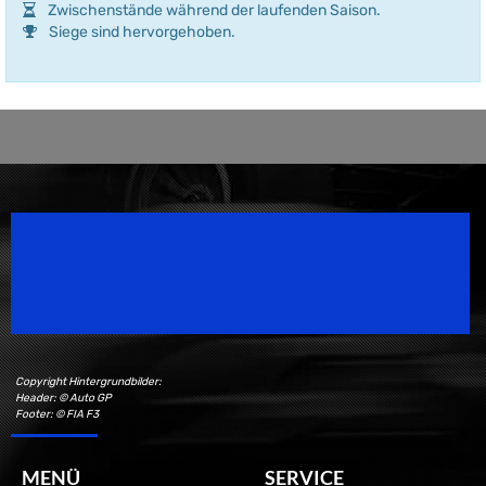
Zwischenstände während der laufenden Saison.
Siege sind hervorgehoben.
Speedsport Magazine
Motorsport Magazine since 1996.
Copyright Hintergrundbilder:
Header: © Auto GP
Footer: © FIA F3
MENÜ
SERVICE