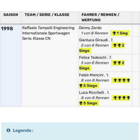
SAISON
TEAM / SERIE / KLASSE
FAHRER / RENNEN /
WERTUNG
1998
Raffaele Tampolli Engineering
Denny Zardo
Internationale Sportwagen
1 von 8 Rennen
1 Sieg
Serie, Klasse CN
Gianluca Giraudi
, 7.
5 von 8 Rennen
2
Siege
Felice Tedeschi
, 7.
5 von 8 Rennen
2
Siege
Fabio Mancini
, 1.
8 von 8 Rennen
5 Siege
Luca Riccitelli
, 1.
8 von 8 Rennen
5 Siege
Legende :