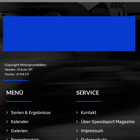
Speedsport Magazine
Motorsport Magazine since 1996.
Copyright Hintergrundbilder:
Header: © Auto GP
Footer: © FIA F3
MENÜ
SERVICE
Serien & Ergebnisse
Kontakt
Kalender
Über Speedsport Magazine
Galerien
Impressum
Rennstrecken
Datenschutz