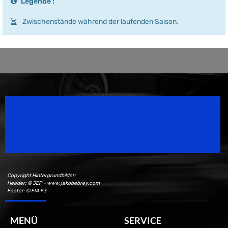
Legende :
Zwischenstände während der laufenden Saison.
Speedsport Magazine
Motorsport Magazine since 1996.
Copyright Hintergrundbilder:
Header: © JEP - www.jakobebrey.com
Footer: © FIA F3
MENÜ
SERVICE