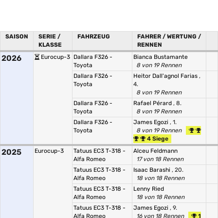
SAISON
SERIE /
FAHRZEUG
FAHRER / WERTUNG /
KLASSE
RENNEN
2026
Eurocup-3
Dallara F326 -
Bianca Bustamante
Toyota
8 von 19 Rennen
Dallara F326 -
Heitor Dall'agnol Farias
,
Toyota
4.
8 von 19 Rennen
Dallara F326 -
Rafael Pérard
, 8.
Toyota
8 von 19 Rennen
Dallara F326 -
James Egozi
, 1.
Toyota
8 von 19 Rennen
4 Siege
2025
Eurocup-3
Tatuus EC3 T-318 -
Alceu Feldmann
Alfa Romeo
17 von 18 Rennen
Tatuus EC3 T-318 -
Isaac Barashi
, 20.
Alfa Romeo
18 von 18 Rennen
Tatuus EC3 T-318 -
Lenny Ried
Alfa Romeo
18 von 18 Rennen
Tatuus EC3 T-318 -
James Egozi
, 9.
Alfa Romeo
16 von 18 Rennen
1