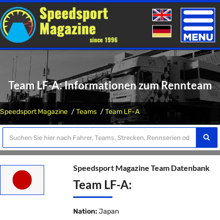
Toggle
naviga
Team LF-A: Informationen zum Rennteam
Speedsport Magazine
Teams
Team LF-A
Speedsport Magazine Team Datenbank
Team LF-A:
Nation:
Japan