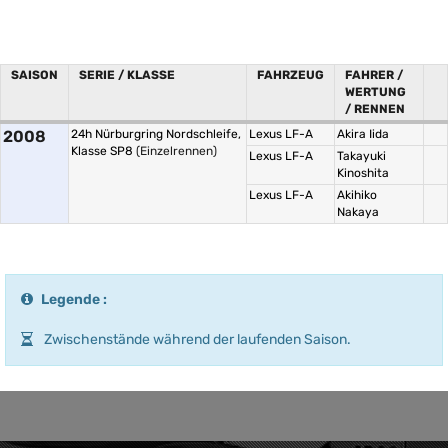
SAISON
SERIE / KLASSE
FAHRZEUG
FAHRER /
WERTUNG
/ RENNEN
2008
24h Nürburgring Nordschleife,
Lexus LF-A
Akira Iida
Klasse SP8
(Einzelrennen)
Lexus LF-A
Takayuki
Kinoshita
Lexus LF-A
Akihiko
Nakaya
Legende :
Zwischenstände während der laufenden Saison.