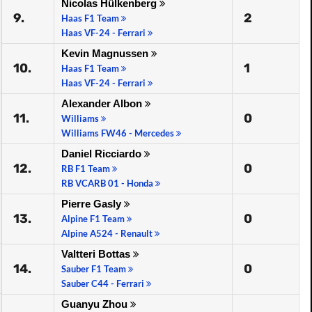
Nicolas Hülkenberg
9.
2
Haas F1 Team
Haas VF-24 - Ferrari
Kevin Magnussen
10.
1
Haas F1 Team
Haas VF-24 - Ferrari
Alexander Albon
11.
0
Williams
Williams FW46 - Mercedes
Daniel Ricciardo
12.
0
RB F1 Team
RB VCARB 01 - Honda
Pierre Gasly
13.
0
Alpine F1 Team
Alpine A524 - Renault
Valtteri Bottas
14.
0
Sauber F1 Team
Sauber C44 - Ferrari
Guanyu Zhou