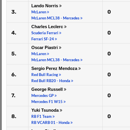
Lando Norris
3.
0
McLaren
McLaren MCL38 - Mercedes
Charles Leclerc
4.
0
Scuderia Ferrari
Ferrari SF-24
Oscar Piastri
5.
0
McLaren
McLaren MCL38 - Mercedes
Sergio Perez Mendoza
6.
0
Red Bull Racing
Red Bull RB20 - Honda
George Russell
7.
0
Mercedes GP
Mercedes F1 W15
Yuki Tsunoda
8.
0
RB F1 Team
RB VCARB 01 - Honda