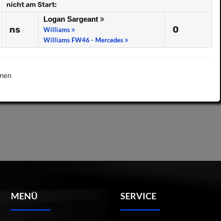
nicht am Start:
Logan Sargeant
ns
0
Williams
Williams FW46 - Mercedes
nen
MENÜ
SERVICE