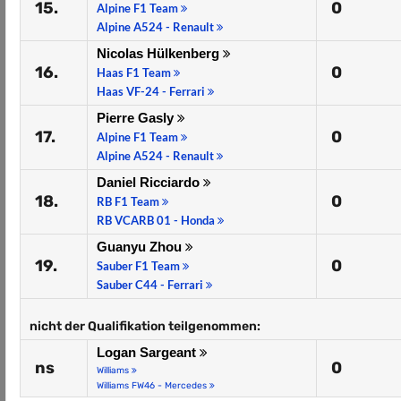
15.
0
Alpine F1 Team
Alpine A524 - Renault
Nicolas Hülkenberg
16.
0
Haas F1 Team
Haas VF-24 - Ferrari
Pierre Gasly
17.
0
Alpine F1 Team
Alpine A524 - Renault
Daniel Ricciardo
18.
0
RB F1 Team
RB VCARB 01 - Honda
Guanyu Zhou
19.
0
Sauber F1 Team
Sauber C44 - Ferrari
nicht der Qualifikation teilgenommen:
Logan Sargeant
ns
0
Williams
Williams FW46 - Mercedes