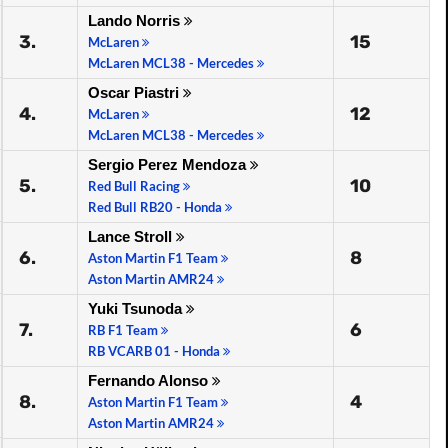
Lando Norris
3.
15
McLaren
McLaren MCL38 - Mercedes
Oscar Piastri
4.
12
McLaren
McLaren MCL38 - Mercedes
Sergio Perez Mendoza
5.
10
Red Bull Racing
Red Bull RB20 - Honda
Lance Stroll
6.
8
Aston Martin F1 Team
Aston Martin AMR24
Yuki Tsunoda
7.
6
RB F1 Team
RB VCARB 01 - Honda
Fernando Alonso
8.
4
Aston Martin F1 Team
Aston Martin AMR24