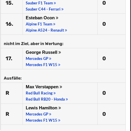
15.
0
Sauber F1 Team
Sauber C44 - Ferrari
Esteban Ocon
16.
0
Alpine F1 Team
Alpine A524 - Renault
nicht im Ziel, aber in Wertung:
George Russell
17.
0
Mercedes GP
Mercedes F1 W15
Ausfälle:
Max Verstappen
R
0
Red Bull Racing
Red Bull RB20 - Honda
Lewis Hamilton
R
0
Mercedes GP
Mercedes F1 W15