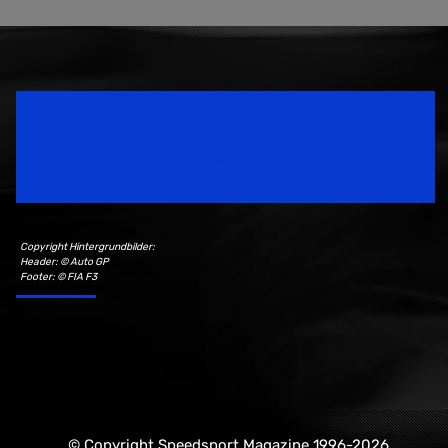
Speedsport Magazine
Motorsport Magazine since 1996.
Copyright Hintergrundbilder:
Header: © Auto GP
Footer: © FIA F3
© Copyright Speedsport Magazine 1996-2026