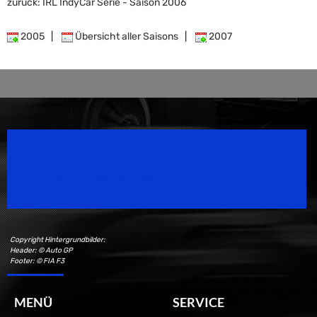
zurück: IRL IndyCar Serie - Saison 2006
2005
|
Übersicht aller Saisons
|
2007
Speedsport Magazine
Motorsport Magazine since 1996.
Copyright Hintergrundbilder:
Header: © Auto GP
Footer: © FIA F3
MENÜ
SERVICE