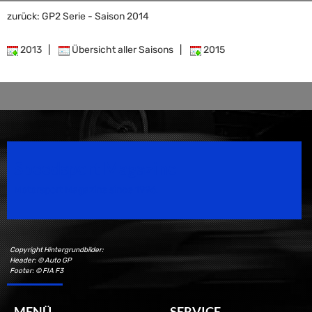
zurück: GP2 Serie - Saison 2014
2013
|
Übersicht aller Saisons
|
2015
Speedsport Magazine
Motorsport Magazine since 1996.
Copyright Hintergrundbilder:
Header: © Auto GP
Footer: © FIA F3
MENÜ
SERVICE