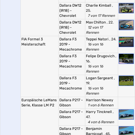
Dallara DW12
Charlie Kimball
,
(IR18) -
25.
Chevrolet
7 von 17 Rennen
Dallara DW12
Max Chilton
, 22.
(IR18) -
12 von 17
Chevrolet
Rennen
FIA Formel 3
Dallara F3
Teppei Natori
, 24.
Meisterschaft
2019 -
16 von 16
Mecachrome
Rennen
Dallara F3
Felipe Drugovich
,
2019 -
16.
Mecachrome
16 von 16
Rennen
Dallara F3
Logan Sargeant
,
2019 -
19.
Mecachrome
16 von 16
Rennen
Europäische LeMans
Dallara P217 -
Harrison Newey
Serie, Klasse LM P2
Gibson
1 von 6 Rennen
Dallara P217 -
Harry Tincknell
,
Gibson
47.
4 von 6 Rennen
Dallara P217 -
Benjamin
Gibson
Barnicoat
, 45.