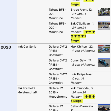
Rennen
2
Siege
Tatuus BF3-
Bryce Aron
, 12.
020 -
24 von 24
Mountune
Rennen
Tatuus BF3-
Zak O'Sullivan
, 1.
020 -
24 von 24
Mountune
Rennen
7
Siege
2020
IndyCar Serie
Dallara DW12
Max Chilton
, 22.
(IR18) -
9 von 14 Rennen
Chevrolet
Dallara DW12
Conor Daly
, 17.
(IR18) -
5 von 14 Rennen
Chevrolet
Dallara DW12
Luiz Felipe Nasr
(IR18) -
0 von 14
Chevrolet
Rennen
FIA Formel 2
Dallara F2
Yuki Tsunoda
, 3.
Meisterschaft
2018 -
24 von 24
Mecachrome
Rennen
3 Siege
Dallara F2
Jehan Daruvala
,
2018 -
12.