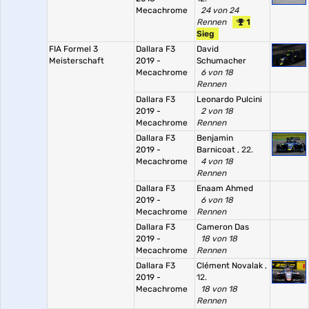
Mecachrome
24 von 24
Rennen
1
Sieg
FIA Formel 3
Dallara F3
David
Meisterschaft
2019 -
Schumacher
Mecachrome
6 von 18
Rennen
Dallara F3
Leonardo Pulcini
2019 -
2 von 18
Mecachrome
Rennen
Dallara F3
Benjamin
2019 -
Barnicoat
, 22.
Mecachrome
4 von 18
Rennen
Dallara F3
Enaam Ahmed
2019 -
6 von 18
Mecachrome
Rennen
Dallara F3
Cameron Das
2019 -
18 von 18
Mecachrome
Rennen
Dallara F3
Clément Novalak
,
2019 -
12.
Mecachrome
18 von 18
Rennen