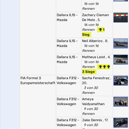
16 von 16
Rennen
Dallara IL15 -
Zachary Claman
Mazda
De Melo
, 5.
16 von 16
Rennen
1
Sieg
Dallara IL15 -
Neil Alberico
, 8.
Mazda
16 von 16
Rennen
Dallara IL15 -
Matheus Leist
, 4.
Mazda
16 von 16
Rennen
3 Siege
FIA Formel 3
Dallara F312 -
Sacha Fenestraz
,
Europameisterschaft
Volkswagen
20.
3 von 30
Rennen
Dallara F312 -
Ameya
Volkswagen
Vaidyanathan
9 von 30
Rennen
Dallara F312 -
Jake Dennis
, 17.
Volkswagen
9 von 30