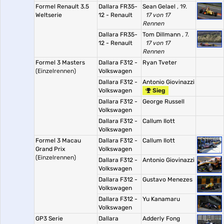
Formel Renault 3.5
Dallara FR35-
Sean Gelael
, 19.
Weltserie
12 - Renault
17 von 17
Rennen
Dallara FR35-
Tom Dillmann
, 7.
12 - Renault
17 von 17
Rennen
Formel 3 Masters
Dallara F312 -
Ryan Tveter
(Einzelrennen)
Volkswagen
Dallara F312 -
Antonio Giovinazzi
Volkswagen
Sieg
Dallara F312 -
George Russell
Volkswagen
Dallara F312 -
Callum Ilott
Volkswagen
Formel 3 Macau
Dallara F312 -
Callum Ilott
Grand Prix
Volkswagen
(Einzelrennen)
Dallara F312 -
Antonio Giovinazzi
Volkswagen
Dallara F312 -
Gustavo Menezes
Volkswagen
Dallara F312 -
Yu Kanamaru
Volkswagen
GP3 Serie
Dallara
Adderly Fong