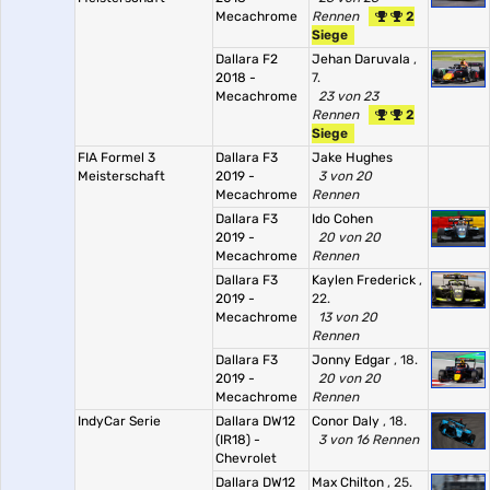
Mecachrome
Rennen
2
Siege
Dallara F2
Jehan Daruvala
,
2018 -
7.
Mecachrome
23 von 23
Rennen
2
Siege
FIA Formel 3
Dallara F3
Jake Hughes
Meisterschaft
2019 -
3 von 20
Mecachrome
Rennen
Dallara F3
Ido Cohen
2019 -
20 von 20
Mecachrome
Rennen
Dallara F3
Kaylen Frederick
,
2019 -
22.
Mecachrome
13 von 20
Rennen
Dallara F3
Jonny Edgar
, 18.
2019 -
20 von 20
Mecachrome
Rennen
IndyCar Serie
Dallara DW12
Conor Daly
, 18.
(IR18) -
3 von 16 Rennen
Chevrolet
Dallara DW12
Max Chilton
, 25.