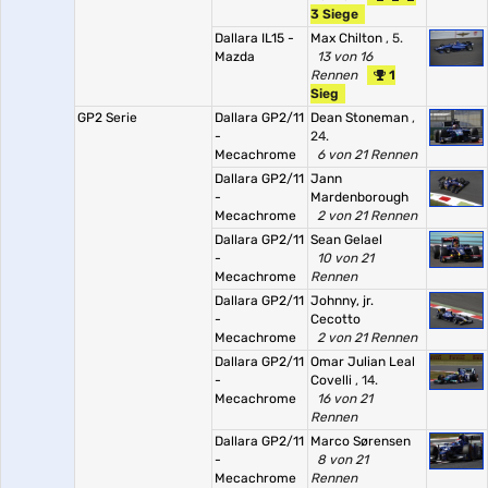
3 Siege
Dallara IL15 -
Max Chilton
, 5.
Mazda
13 von 16
Rennen
1
Sieg
GP2 Serie
Dallara GP2/11
Dean Stoneman
,
-
24.
Mecachrome
6 von 21 Rennen
Dallara GP2/11
Jann
-
Mardenborough
Mecachrome
2 von 21 Rennen
Dallara GP2/11
Sean Gelael
-
10 von 21
Mecachrome
Rennen
Dallara GP2/11
Johnny, jr.
-
Cecotto
Mecachrome
2 von 21 Rennen
Dallara GP2/11
Omar Julian Leal
-
Covelli
, 14.
Mecachrome
16 von 21
Rennen
Dallara GP2/11
Marco Sørensen
-
8 von 21
Mecachrome
Rennen