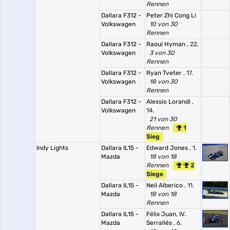
Rennen
Dallara F312 -
Peter Zhi Cong Li
Volkswagen
10 von 30
Rennen
Dallara F312 -
Raoul Hyman
, 22.
Volkswagen
3 von 30
Rennen
Dallara F312 -
Ryan Tveter
, 17.
Volkswagen
18 von 30
Rennen
Dallara F312 -
Alessio Lorandi
,
Volkswagen
14.
21 von 30
Rennen
1
Sieg
Indy Lights
Dallara IL15 -
Edward Jones
, 1.
Mazda
18 von 18
Rennen
2
Siege
Dallara IL15 -
Neil Alberico
, 11.
Mazda
18 von 18
Rennen
Dallara IL15 -
Félix Juan, IV.
Mazda
Serrallés
, 6.