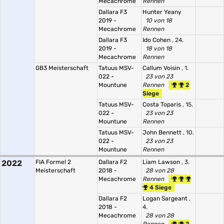
Mecachrome
Rennen
Dallara F3
Hunter Yeany
2019 -
10 von 18
Mecachrome
Rennen
Dallara F3
Ido Cohen
, 24.
2019 -
18 von 18
Mecachrome
Rennen
GB3 Meisterschaft
Tatuus MSV-
Callum Voisin
, 1.
022 -
23 von 23
Mountune
Rennen
2
Siege
Tatuus MSV-
Costa Toparis
, 15.
022 -
23 von 23
Mountune
Rennen
Tatuus MSV-
John Bennett
, 10.
022 -
23 von 23
Mountune
Rennen
2022
FIA Formel 2
Dallara F2
Liam Lawson
, 3.
Meisterschaft
2018 -
28 von 28
Mecachrome
Rennen
4 Siege
Dallara F2
Logan Sargeant
,
2018 -
4.
Mecachrome
28 von 28