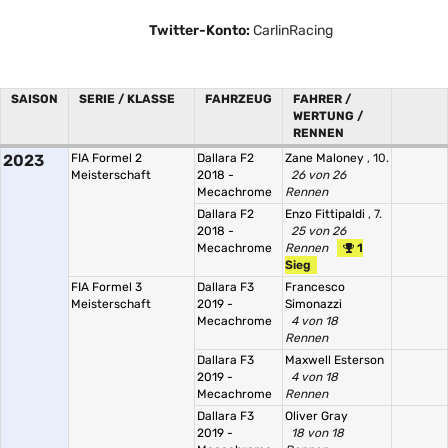
Twitter-Konto:
CarlinRacing
SAISON
SERIE / KLASSE
FAHRZEUG
FAHRER /
WERTUNG /
RENNEN
2023
FIA Formel 2
Dallara F2
Zane Maloney
, 10.
Meisterschaft
2018 -
26 von 26
Mecachrome
Rennen
Dallara F2
Enzo Fittipaldi
, 7.
2018 -
25 von 26
Mecachrome
Rennen
1
Sieg
FIA Formel 3
Dallara F3
Francesco
Meisterschaft
2019 -
Simonazzi
Mecachrome
4 von 18
Rennen
Dallara F3
Maxwell Esterson
2019 -
4 von 18
Mecachrome
Rennen
Dallara F3
Oliver Gray
2019 -
18 von 18