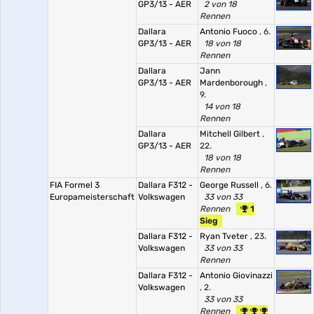
GP3/13 - AER
2 von 18
Rennen
Dallara
Antonio Fuoco
, 6.
GP3/13 - AER
18 von 18
Rennen
Dallara
Jann
GP3/13 - AER
Mardenborough
,
9.
14 von 18
Rennen
Dallara
Mitchell Gilbert
,
GP3/13 - AER
22.
18 von 18
Rennen
FIA Formel 3
Dallara F312 -
George Russell
, 6.
Europameisterschaft
Volkswagen
33 von 33
Rennen
1
Sieg
Dallara F312 -
Ryan Tveter
, 23.
Volkswagen
33 von 33
Rennen
Dallara F312 -
Antonio Giovinazzi
Volkswagen
, 2.
33 von 33
Rennen