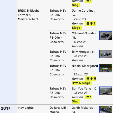
Rennen
1
Sieg
BRDC Britische
Tatuus MSV
Jamie Caroline
,
Formel 3
F3-016 -
13.
Meisterschaft
Cosworth
9 von 23
Rennen
2
Siege
Tatuus MSV
Clément Novalak
,
F3-016 -
18.
Cosworth
11 von 23
Rennen
Tatuus MSV
Billy Monger
, 6.
F3-016 -
23 von 23
Cosworth
Rennen
Tatuus MSV
Nicolai Kjaergaard
F3-016 -
, 2.
Cosworth
23 von 23
Rennen
5 Siege
Tatuus MSV
Sun Yue Yang
, 10.
F3-016 -
23 von 23
Cosworth
Rennen
1
Sieg
2017
Indy Lights
Dallara IL15 -
Garth Rickards
,
Mazda
14.