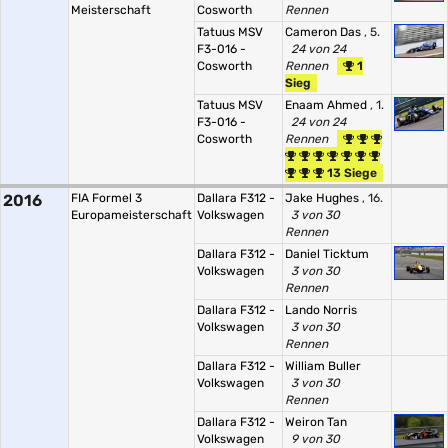
Meisterschaft
Cosworth
Rennen
Tatuus MSV
Cameron Das
, 5.
F3-016 -
24 von 24
Cosworth
Rennen
1
Sieg
Tatuus MSV
Enaam Ahmed
, 1.
F3-016 -
24 von 24
Cosworth
Rennen
13 Siege
2016
FIA Formel 3
Dallara F312 -
Jake Hughes
, 16.
Europameisterschaft
Volkswagen
3 von 30
Rennen
Dallara F312 -
Daniel Ticktum
Volkswagen
3 von 30
Rennen
Dallara F312 -
Lando Norris
Volkswagen
3 von 30
Rennen
Dallara F312 -
William Buller
Volkswagen
3 von 30
Rennen
Dallara F312 -
Weiron Tan
Volkswagen
9 von 30