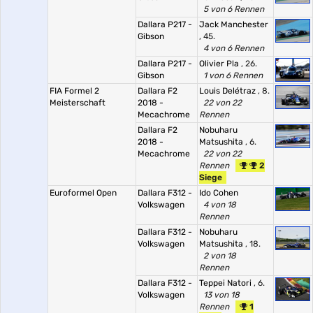
5 von 6 Rennen
Dallara P217 -
Jack Manchester
Gibson
, 45.
4 von 6 Rennen
Dallara P217 -
Olivier Pla
, 26.
Gibson
1 von 6 Rennen
FIA Formel 2
Dallara F2
Louis Delétraz
, 8.
Meisterschaft
2018 -
22 von 22
Mecachrome
Rennen
Dallara F2
Nobuharu
2018 -
Matsushita
, 6.
Mecachrome
22 von 22
Rennen
2
Siege
Euroformel Open
Dallara F312 -
Ido Cohen
Volkswagen
4 von 18
Rennen
Dallara F312 -
Nobuharu
Volkswagen
Matsushita
, 18.
2 von 18
Rennen
Dallara F312 -
Teppei Natori
, 6.
Volkswagen
13 von 18
Rennen
1