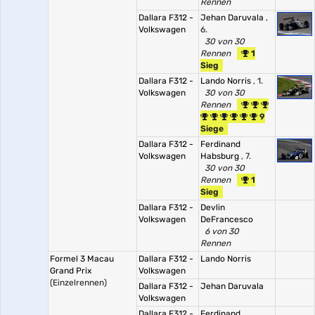
Rennen
Dallara F312 -
Jehan Daruvala
,
Volkswagen
6.
30 von 30
Rennen
1
Sieg
Dallara F312 -
Lando Norris
, 1.
Volkswagen
30 von 30
Rennen
9
Siege
Dallara F312 -
Ferdinand
Volkswagen
Habsburg
, 7.
30 von 30
Rennen
1
Sieg
Dallara F312 -
Devlin
Volkswagen
DeFrancesco
6 von 30
Rennen
Formel 3 Macau
Dallara F312 -
Lando Norris
Grand Prix
Volkswagen
(Einzelrennen)
Dallara F312 -
Jehan Daruvala
Volkswagen
Dallara F312 -
Ferdinand