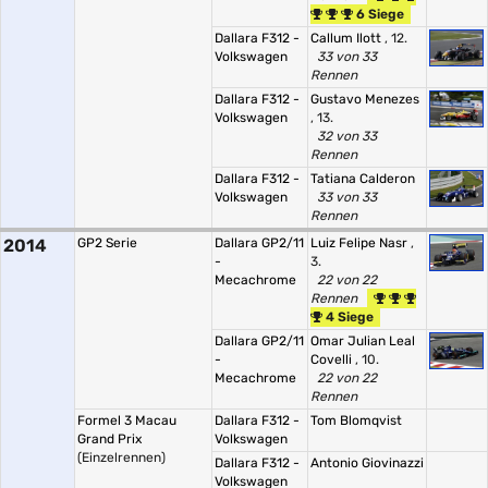
6 Siege
Dallara F312 -
Callum Ilott
, 12.
Volkswagen
33 von 33
Rennen
Dallara F312 -
Gustavo Menezes
Volkswagen
, 13.
32 von 33
Rennen
Dallara F312 -
Tatiana Calderon
Volkswagen
33 von 33
Rennen
2014
GP2 Serie
Dallara GP2/11
Luiz Felipe Nasr
,
-
3.
Mecachrome
22 von 22
Rennen
4 Siege
Dallara GP2/11
Omar Julian Leal
-
Covelli
, 10.
Mecachrome
22 von 22
Rennen
Formel 3 Macau
Dallara F312 -
Tom Blomqvist
Grand Prix
Volkswagen
(Einzelrennen)
Dallara F312 -
Antonio Giovinazzi
Volkswagen