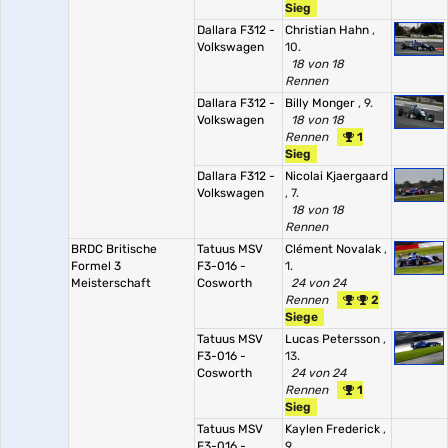
Sieg
Dallara F312 -
Christian Hahn
,
Volkswagen
10.
18 von 18
Rennen
Dallara F312 -
Billy Monger
, 9.
Volkswagen
18 von 18
Rennen
1
Sieg
Dallara F312 -
Nicolai Kjaergaard
Volkswagen
, 7.
18 von 18
Rennen
BRDC Britische
Tatuus MSV
Clément Novalak
,
Formel 3
F3-016 -
1.
Meisterschaft
Cosworth
24 von 24
Rennen
2
Siege
Tatuus MSV
Lucas Petersson
,
F3-016 -
13.
Cosworth
24 von 24
Rennen
1
Sieg
Tatuus MSV
Kaylen Frederick
,
F3-016 -
9.