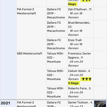
Rennen
2
Siege
FIA Formel 3
Dallara F3
Zak O'Sullivan
, 11.
Meisterschaft
2019 -
18 von 18
Mecachrome
Rennen
Dallara F3
Brad Benavides
,
2019 -
23.
Mecachrome
18 von 18
Rennen
Dallara F3
Enzo Trulli
2019 -
18 von 18
Mecachrome
Rennen
GB3 Meisterschaft
Tatuus MSV-
Francisco Javier
022 -
Sagrera
, 9.
Mountune
24 von 24
Rennen
Tatuus MSV-
Callum Voisin
, 4.
022 -
24 von 24
Mountune
Rennen
3 Siege
Tatuus MSV-
Roberto Faria
, 5.
022 -
24 von 24
Mountune
Rennen
2021
FIA Formel 2
Dallara F2
Daniel Ticktum
, 4.
Meisterschaft
2018 -
23 von 23