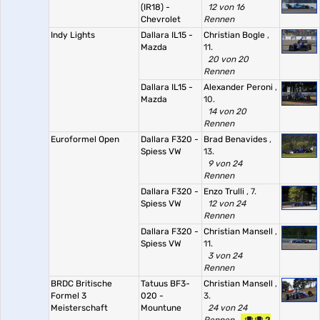
(IR18) -
12 von 16
Chevrolet
Rennen
Indy Lights
Dallara IL15 -
Christian Bogle
,
Mazda
11.
20 von 20
Rennen
Dallara IL15 -
Alexander Peroni
,
Mazda
10.
14 von 20
Rennen
Euroformel Open
Dallara F320 -
Brad Benavides
,
Spiess VW
13.
9 von 24
Rennen
Dallara F320 -
Enzo Trulli
, 7.
Spiess VW
12 von 24
Rennen
Dallara F320 -
Christian Mansell
,
Spiess VW
11.
3 von 24
Rennen
BRDC Britische
Tatuus BF3-
Christian Mansell
,
Formel 3
020 -
3.
Meisterschaft
Mountune
24 von 24