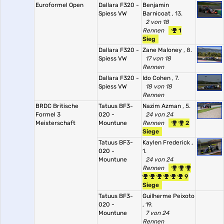
Euroformel Open
Dallara F320 -
Benjamin
Spiess VW
Barnicoat
, 13.
2 von 18
Rennen
1
Sieg
Dallara F320 -
Zane Maloney
, 8.
Spiess VW
17 von 18
Rennen
Dallara F320 -
Ido Cohen
, 7.
Spiess VW
18 von 18
Rennen
BRDC Britische
Tatuus BF3-
Nazim Azman
, 5.
Formel 3
020 -
24 von 24
Meisterschaft
Mountune
Rennen
2
Siege
Tatuus BF3-
Kaylen Frederick
,
020 -
1.
Mountune
24 von 24
Rennen
9
Siege
Tatuus BF3-
Guilherme Peixoto
020 -
, 19.
Mountune
7 von 24
Rennen