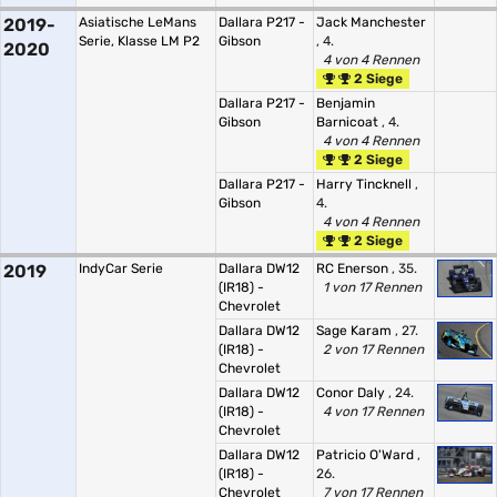
2019-
Asiatische LeMans
Dallara P217 -
Jack Manchester
Serie, Klasse LM P2
Gibson
, 4.
2020
4 von 4 Rennen
2 Siege
Dallara P217 -
Benjamin
Gibson
Barnicoat
, 4.
4 von 4 Rennen
2 Siege
Dallara P217 -
Harry Tincknell
,
Gibson
4.
4 von 4 Rennen
2 Siege
2019
IndyCar Serie
Dallara DW12
RC Enerson
, 35.
(IR18) -
1 von 17 Rennen
Chevrolet
Dallara DW12
Sage Karam
, 27.
(IR18) -
2 von 17 Rennen
Chevrolet
Dallara DW12
Conor Daly
, 24.
(IR18) -
4 von 17 Rennen
Chevrolet
Dallara DW12
Patricio O'Ward
,
(IR18) -
26.
Chevrolet
7 von 17 Rennen