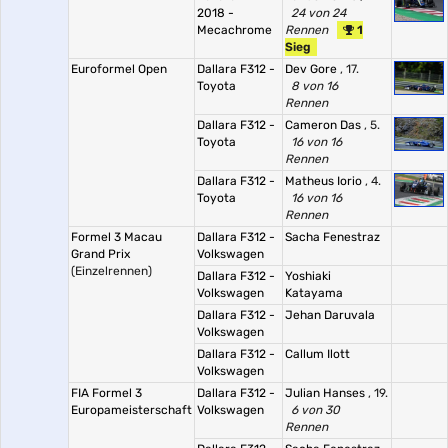
2018 -
24 von 24
Mecachrome
Rennen
1
Sieg
Euroformel Open
Dallara F312 -
Dev Gore
, 17.
Toyota
8 von 16
Rennen
Dallara F312 -
Cameron Das
, 5.
Toyota
16 von 16
Rennen
Dallara F312 -
Matheus Iorio
, 4.
Toyota
16 von 16
Rennen
Formel 3 Macau
Dallara F312 -
Sacha Fenestraz
Grand Prix
Volkswagen
(Einzelrennen)
Dallara F312 -
Yoshiaki
Volkswagen
Katayama
Dallara F312 -
Jehan Daruvala
Volkswagen
Dallara F312 -
Callum Ilott
Volkswagen
FIA Formel 3
Dallara F312 -
Julian Hanses
, 19.
Europameisterschaft
Volkswagen
6 von 30
Rennen