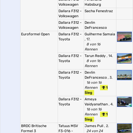
Volkswagen
Habsburg
Dallara F312 -
Sacha Fenestraz
Volkswagen
Dallara F312 -
Devlin
Volkswagen
DeFrancesco
Euroformel Open
Dallara F312 -
Guilherme Samaia
Toyota
, 17.
8 von 16
Rennen
Dallara F312 -
Tarun Reddy
, 14.
Toyota
8 von 16
Rennen
Dallara F312 -
Devlin
Toyota
DeFrancesco
, 3.
16 von 16
Rennen
1
Sieg
Dallara F312 -
Ameya
Toyota
Vaidyanathan
, 4.
16 von 16
Rennen
1
Sieg
BRDC Britische
Tatuus MSV
James Pull
, 2.
Formel 3
F3-016 -
24 von 24