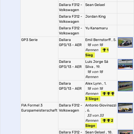
Dallara F312 -
Sean Gelael
Volkswagen
Dallara F312 -
Jordan King
Volkswagen
Dallara F312 -
Yu Kanamaru
Volkswagen
GP3 Serie
Dallara
Emil Bernstorff
, 5.
GP3/13 - AER
18 von 18
Rennen
1
Sieg
Dallara
Luis Jorge Sá
GP3/13 - AER
Silva
, 19.
18 von 18
Rennen
Dallara
Alex Lynn
, 1.
GP3/13 - AER
18 von 18
Rennen
3 Siege
FIA Formel 3
Dallara F312 -
Antonio Giovinazzi
Europameisterschaft
Volkswagen
, 6.
33 von 33
Rennen
2
Siege
Dallara F312 -
Sean Gelael
, 18.