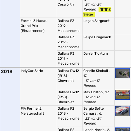
Cosworth
24 von 24
Rennen
2
Siege
Formel 3 Macau
Dallara F3
Logan Sargeant
Grand Prix
2019 -
(Einzelrennen)
Mecachrome
Dallara F3
Felipe Drugovich
2019 -
Mecachrome
Dallara F3
Daniel Ticktum
2019 -
Mecachrome
2018
IndyCar Serie
Dallara DW12
Charlie Kimball
,
(IR18) -
17.
Chevrolet
17 von 17
Rennen
Dallara DW12
Max Chilton
, 19.
(IR18) -
17 von 17
Chevrolet
Rennen
FIA Formel 2
Dallara F2
Sergio Sette
Meisterschaft
2018 -
Camara
, 6.
Mecachrome
22 von 24
Rennen
Dallara F2
Lando Norris
, 2.