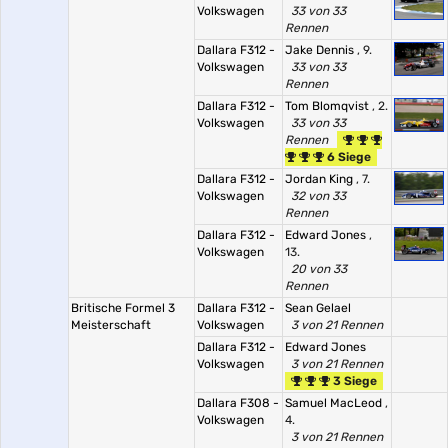
Volkswagen
33 von 33
Rennen
Dallara F312 -
Jake Dennis
, 9.
Volkswagen
33 von 33
Rennen
Dallara F312 -
Tom Blomqvist
, 2.
Volkswagen
33 von 33
Rennen
6 Siege
Dallara F312 -
Jordan King
, 7.
Volkswagen
32 von 33
Rennen
Dallara F312 -
Edward Jones
,
Volkswagen
13.
20 von 33
Rennen
Britische Formel 3
Dallara F312 -
Sean Gelael
Meisterschaft
Volkswagen
3 von 21 Rennen
Dallara F312 -
Edward Jones
Volkswagen
3 von 21 Rennen
3 Siege
Dallara F308 -
Samuel MacLeod
,
Volkswagen
4.
3 von 21 Rennen