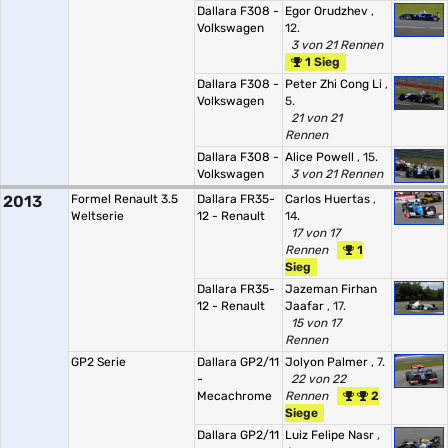
Dallara F308 -
Egor Orudzhev
,
Volkswagen
12.
3 von 21 Rennen
1 Sieg
Dallara F308 -
Peter Zhi Cong Li
,
Volkswagen
5.
21 von 21
Rennen
Dallara F308 -
Alice Powell
, 15.
Volkswagen
3 von 21 Rennen
2013
Formel Renault 3.5
Dallara FR35-
Carlos Huertas
,
Weltserie
12 - Renault
14.
17 von 17
Rennen
1
Sieg
Dallara FR35-
Jazeman Firhan
12 - Renault
Jaafar
, 17.
15 von 17
Rennen
GP2 Serie
Dallara GP2/11
Jolyon Palmer
, 7.
-
22 von 22
Mecachrome
Rennen
2
Siege
Dallara GP2/11
Luiz Felipe Nasr
,