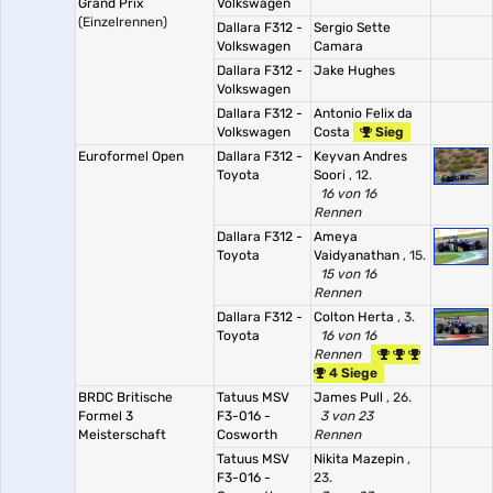
Grand Prix
Volkswagen
(Einzelrennen)
Dallara F312 -
Sergio Sette
Volkswagen
Camara
Dallara F312 -
Jake Hughes
Volkswagen
Dallara F312 -
Antonio Felix da
Volkswagen
Costa
Sieg
Euroformel Open
Dallara F312 -
Keyvan Andres
Toyota
Soori
, 12.
16 von 16
Rennen
Dallara F312 -
Ameya
Toyota
Vaidyanathan
, 15.
15 von 16
Rennen
Dallara F312 -
Colton Herta
, 3.
Toyota
16 von 16
Rennen
4 Siege
BRDC Britische
Tatuus MSV
James Pull
, 26.
Formel 3
F3-016 -
3 von 23
Meisterschaft
Cosworth
Rennen
Tatuus MSV
Nikita Mazepin
,
F3-016 -
23.