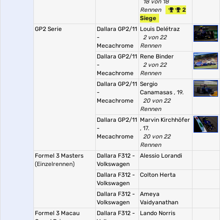
18 von 18
Rennen
2
Siege
GP2 Serie
Dallara GP2/11
Louis Delétraz
-
2 von 22
Mecachrome
Rennen
Dallara GP2/11
Rene Binder
-
2 von 22
Mecachrome
Rennen
Dallara GP2/11
Sergio
-
Canamasas
, 19.
Mecachrome
20 von 22
Rennen
Dallara GP2/11
Marvin Kirchhöfer
-
, 17.
Mecachrome
20 von 22
Rennen
Formel 3 Masters
Dallara F312 -
Alessio Lorandi
(Einzelrennen)
Volkswagen
Dallara F312 -
Colton Herta
Volkswagen
Dallara F312 -
Ameya
Volkswagen
Vaidyanathan
Formel 3 Macau
Dallara F312 -
Lando Norris