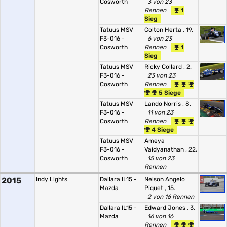
Cosworth
3 von 23
Rennen
1
Sieg
Tatuus MSV
Colton Herta
, 19.
F3-016 -
6 von 23
Cosworth
Rennen
1
Sieg
Tatuus MSV
Ricky Collard
, 2.
F3-016 -
23 von 23
Cosworth
Rennen
5 Siege
Tatuus MSV
Lando Norris
, 8.
F3-016 -
11 von 23
Cosworth
Rennen
4 Siege
Tatuus MSV
Ameya
F3-016 -
Vaidyanathan
, 22.
Cosworth
15 von 23
Rennen
2015
Indy Lights
Dallara IL15 -
Nelson Angelo
Mazda
Piquet
, 15.
2 von 16 Rennen
Dallara IL15 -
Edward Jones
, 3.
Mazda
16 von 16
Rennen