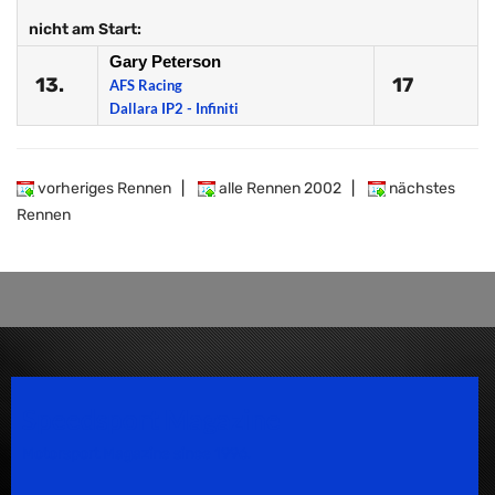
nicht am Start:
Gary Peterson
13.
17
AFS Racing
Dallara IP2 - Infiniti
vorheriges Rennen
|
alle Rennen 2002
|
nächstes
Rennen
Speedsport Magazine
Motorsport Magazine since 1996.