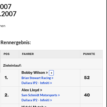
2007
6.2007
nen
Rennergebnis:
POS
FAHRER
PUNKTE
Zieleinlauf:
Bobby Wilson
+
1.
52
Brian Stewart Racing
Dallara IP2 - Infiniti
Alex Lloyd
2.
40
Sam Schmidt Motorsports
Dallara IP2 - Infiniti