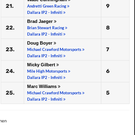
21.
9
Andretti Green Racing
Dallara IP2 - Infiniti
Brad Jaeger
22.
8
Brian Stewart Racing
Dallara IP2 - Infiniti
Doug Boyer
23.
7
Michael Crawford Motorsports
Dallara IP2 - Infiniti
Micky Gilbert
24.
6
Mile High Motorsports
Dallara IP2 - Infiniti
Marc Williams
25.
5
Michael Crawford Motorsports
Dallara IP2 - Infiniti
nen