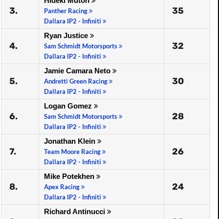
Hideki Mutoh
3.
35
Panther Racing
Dallara IP2 - Infiniti
Ryan Justice
4.
32
Sam Schmidt Motorsports
Dallara IP2 - Infiniti
Jamie Camara Neto
5.
30
Andretti Green Racing
Dallara IP2 - Infiniti
Logan Gomez
6.
28
Sam Schmidt Motorsports
Dallara IP2 - Infiniti
Jonathan Klein
7.
26
Team Moore Racing
Dallara IP2 - Infiniti
Mike Potekhen
8.
24
Apex Racing
Dallara IP2 - Infiniti
Richard Antinucci