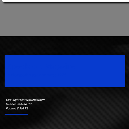
Speedsport Magazine
Motorsport Magazine since 1996.
Copyright Hintergrundbilder:
Header: © Auto GP
Footer: © FIA F3