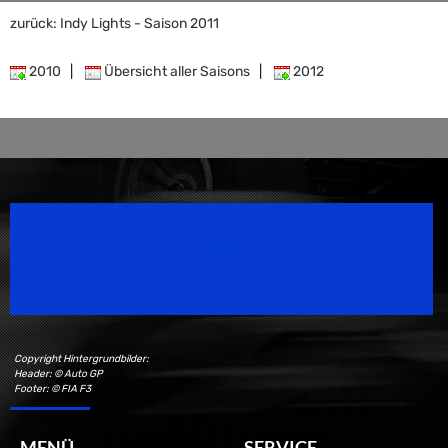
zurück: Indy Lights - Saison 2011
2010
|
Übersicht aller Saisons
|
2012
Speedsport Magazine
Motorsport Magazine since 1996.
Copyright Hintergrundbilder:
Header: © Auto GP
Footer: © FIA F3
MENÜ
SERVICE