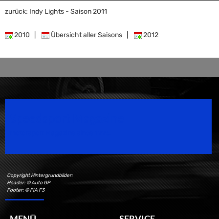
zurück: Indy Lights - Saison 2011
2010
|
Übersicht aller Saisons
|
2012
Speedsport Magazine
Motorsport Magazine since 1996.
Copyright Hintergrundbilder:
Header: © Auto GP
Footer: © FIA F3
MENÜ
SERVICE