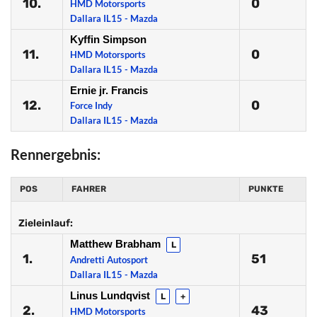
10.
0
HMD Motorsports
Dallara IL15 - Mazda
Kyffin Simpson
11.
0
HMD Motorsports
Dallara IL15 - Mazda
Ernie jr. Francis
12.
0
Force Indy
Dallara IL15 - Mazda
Rennergebnis:
POS
FAHRER
PUNKTE
Zieleinlauf:
Matthew Brabham
L
1.
51
Andretti Autosport
Dallara IL15 - Mazda
Linus Lundqvist
L
+
2.
43
HMD Motorsports