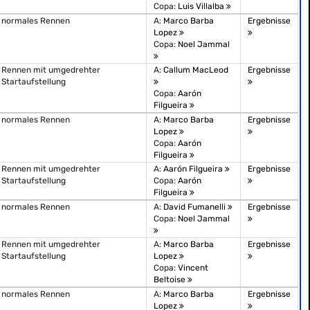
Copa:
Luis Villalba
normales Rennen
A:
Marco Barba
Ergebnisse
Lopez
Copa:
Noel Jammal
Rennen mit umgedrehter
A:
Callum MacLeod
Ergebnisse
Startaufstellung
Copa:
Aarón
Filgueira
normales Rennen
A:
Marco Barba
Ergebnisse
Lopez
Copa:
Aarón
Filgueira
Rennen mit umgedrehter
A:
Aarón Filgueira
Ergebnisse
Startaufstellung
Copa:
Aarón
Filgueira
normales Rennen
A:
David Fumanelli
Ergebnisse
Copa:
Noel Jammal
Rennen mit umgedrehter
A:
Marco Barba
Ergebnisse
Startaufstellung
Lopez
Copa:
Vincent
Beltoise
normales Rennen
A:
Marco Barba
Ergebnisse
Lopez