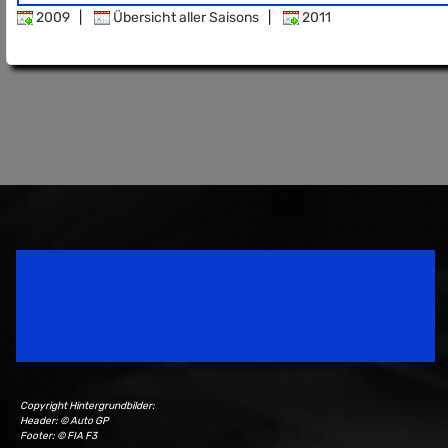
2009
|
Übersicht aller Saisons
|
2011
Speedsport Magazine
Motorsport Magazine since 1996.
Copyright Hintergrundbilder:
Header: © Auto GP
Footer: © FIA F3