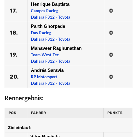
Henrique Baptista
17.
0
Campos Racing
Dallara F312 - Toyota
Parth Ghorpade
18.
0
Dav Racing
Dallara F312 - Toyota
Mahaveer Raghunathan
19.
0
Team West-Tec
Dallara F312 - Toyota
Andrés Saravia
20.
0
RP Motorsport
Dallara F312 - Toyota
Rennergebnis:
POS
FAHRER
PUNKTE
Zieleinlauf:
Vitor Baptista