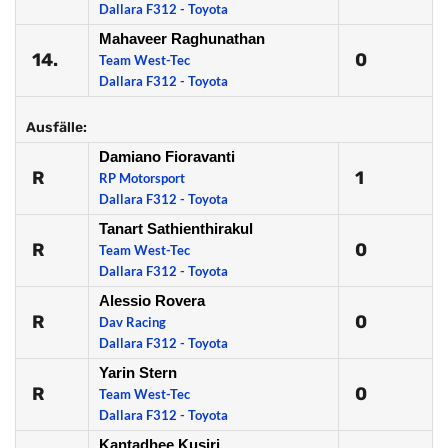
Dallara F312 - Toyota
Mahaveer Raghunathan
14.
0
Team West-Tec
Dallara F312 - Toyota
Ausfälle:
Damiano Fioravanti
R
1
RP Motorsport
Dallara F312 - Toyota
Tanart Sathienthirakul
R
0
Team West-Tec
Dallara F312 - Toyota
Alessio Rovera
R
0
Dav Racing
Dallara F312 - Toyota
Yarin Stern
R
0
Team West-Tec
Dallara F312 - Toyota
Kantadhee Kusiri