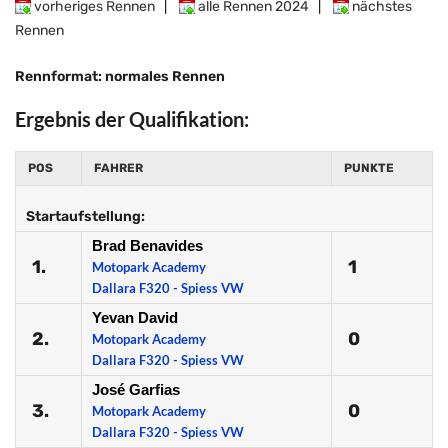
vorheriges Rennen
|
alle Rennen 2024
|
nächstes
Rennen
Rennformat: normales Rennen
Ergebnis der Qualifikation:
POS
FAHRER
PUNKTE
Startaufstellung:
Brad Benavides
1.
1
Motopark Academy
Dallara F320 - Spiess VW
Yevan David
2.
0
Motopark Academy
Dallara F320 - Spiess VW
José Garfias
3.
0
Motopark Academy
Dallara F320 - Spiess VW