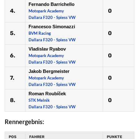
Fernando Barrichello
4.
0
Motopark Academy
Dallara F320 - Spiess VW
Francesco Simonazzi
5.
0
BVM Racing
Dallara F320 - Spiess VW
Vladislav Ryabov
6.
0
Motopark Academy
Dallara F320 - Spiess VW
Jakob Bergmeister
7.
0
Motopark Academy
Dallara F320 - Spiess VW
Roman Roubíček
8.
0
STK Melnik
Dallara F320 - Spiess VW
Rennergebnis:
POS
FAHRER
PUNKTE