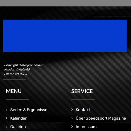
Speedsport Magazine
Motorsport Magazine since 1996.
Copyright Hintergrundbilder:
Header: © Auto GP
Footer: © FIA F3
MENÜ
SERVICE
Serien & Ergebnisse
Kontakt
Kalender
Über Speedsport Magazine
Galerien
Impressum