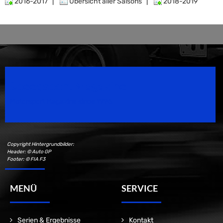
2016-2017
|
Übersicht aller Saisons
|
2018-2019
Speedsport Magazine
Motorsport Magazine since 1996.
Copyright Hintergrundbilder:
Header: © Auto GP
Footer: © FIA F3
MENÜ
SERVICE
Serien & Ergebnisse
Kontakt