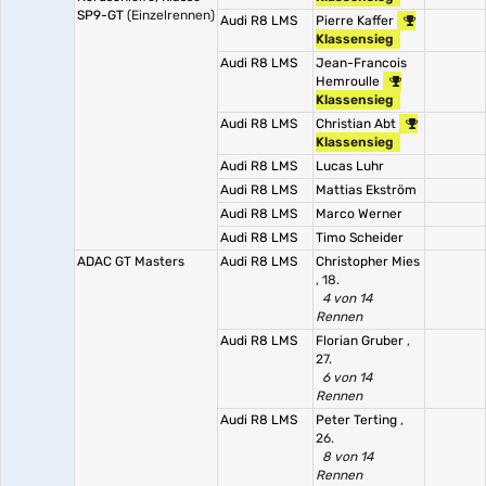
SP9-GT
(Einzelrennen)
Audi R8 LMS
Pierre Kaffer
Klassensieg
Audi R8 LMS
Jean-Francois
Hemroulle
Klassensieg
Audi R8 LMS
Christian Abt
Klassensieg
Audi R8 LMS
Lucas Luhr
Audi R8 LMS
Mattias Ekström
Audi R8 LMS
Marco Werner
Audi R8 LMS
Timo Scheider
ADAC GT Masters
Audi R8 LMS
Christopher Mies
, 18.
4 von 14
Rennen
Audi R8 LMS
Florian Gruber
,
27.
6 von 14
Rennen
Audi R8 LMS
Peter Terting
,
26.
8 von 14
Rennen