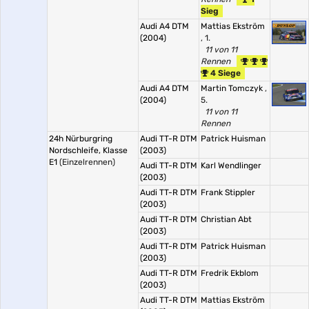
Sieg
Audi A4 DTM
Mattias Ekström
(2004)
, 1.
11 von 11
Rennen
4 Siege
Audi A4 DTM
Martin Tomczyk
,
(2004)
5.
11 von 11
Rennen
24h Nürburgring
Audi TT-R DTM
Patrick Huisman
Nordschleife, Klasse
(2003)
E1
(Einzelrennen)
Audi TT-R DTM
Karl Wendlinger
(2003)
Audi TT-R DTM
Frank Stippler
(2003)
Audi TT-R DTM
Christian Abt
(2003)
Audi TT-R DTM
Patrick Huisman
(2003)
Audi TT-R DTM
Fredrik Ekblom
(2003)
Audi TT-R DTM
Mattias Ekström