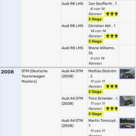
Audi R8 LMS
Jan Seyffarth
, 7.
8 von 14
Rennen
3 Siege
Audi R8 LMS
Christian Abt
, 1.
14 von 14
Rennen
3 Siege
Audi R8 LMS
Shane Williams
,
35.
4 von 14
Rennen
2008
DTM (Deutsche
Audi A4 DTM
Mattias Ekström
Tourenwagen
(2008)
, 3.
Masters)
11 von 11
Rennen
3 Siege
Audi A4 DTM
Timo Scheider
, 1.
(2008)
11 von 11
Rennen
3 Siege
Audi A4 DTM
Martin Tomczyk
,
(2008)
7.
11 von 11