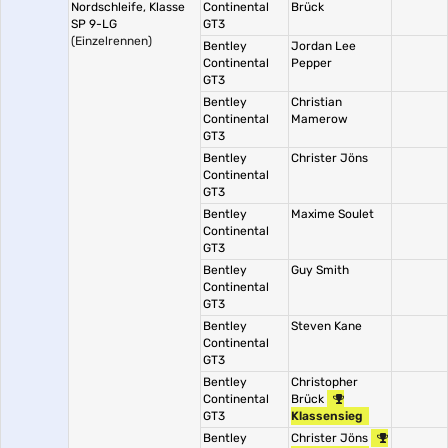
Nordschleife, Klasse
Continental
Brück
SP 9-LG
GT3
(Einzelrennen)
Bentley
Jordan Lee
Continental
Pepper
GT3
Bentley
Christian
Continental
Mamerow
GT3
Bentley
Christer Jöns
Continental
GT3
Bentley
Maxime Soulet
Continental
GT3
Bentley
Guy Smith
Continental
GT3
Bentley
Steven Kane
Continental
GT3
Bentley
Christopher
Continental
Brück
GT3
Klassensieg
Bentley
Christer Jöns