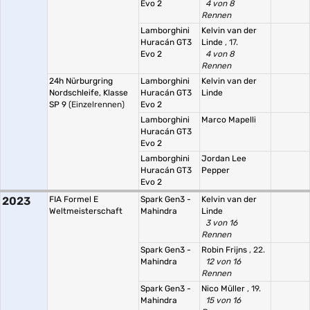
Evo 2
4 von 8
Rennen
Lamborghini
Kelvin van der
Huracán GT3
Linde
, 17.
Evo 2
4 von 8
Rennen
24h Nürburgring
Lamborghini
Kelvin van der
Nordschleife, Klasse
Huracán GT3
Linde
SP 9
(Einzelrennen)
Evo 2
Lamborghini
Marco Mapelli
Huracán GT3
Evo 2
Lamborghini
Jordan Lee
Huracán GT3
Pepper
Evo 2
2023
FIA Formel E
Spark Gen3 -
Kelvin van der
Weltmeisterschaft
Mahindra
Linde
3 von 16
Rennen
Spark Gen3 -
Robin Frijns
, 22.
Mahindra
12 von 16
Rennen
Spark Gen3 -
Nico Müller
, 19.
Mahindra
15 von 16