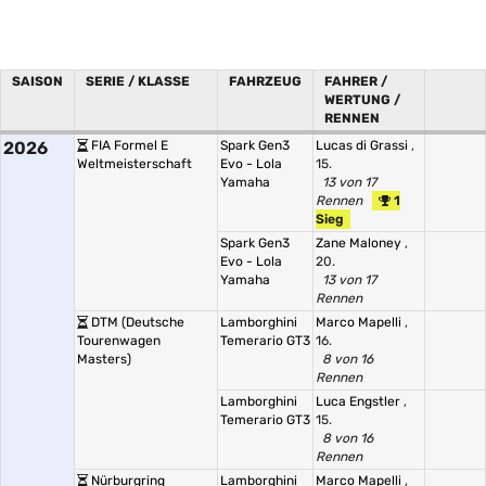
SAISON
SERIE / KLASSE
FAHRZEUG
FAHRER /
WERTUNG /
RENNEN
2026
FIA Formel E
Spark Gen3
Lucas di Grassi
,
Weltmeisterschaft
Evo - Lola
15.
Yamaha
13 von 17
Rennen
1
Sieg
Spark Gen3
Zane Maloney
,
Evo - Lola
20.
Yamaha
13 von 17
Rennen
DTM (Deutsche
Lamborghini
Marco Mapelli
,
Tourenwagen
Temerario GT3
16.
Masters)
8 von 16
Rennen
Lamborghini
Luca Engstler
,
Temerario GT3
15.
8 von 16
Rennen
Nürburgring
Lamborghini
Marco Mapelli
,