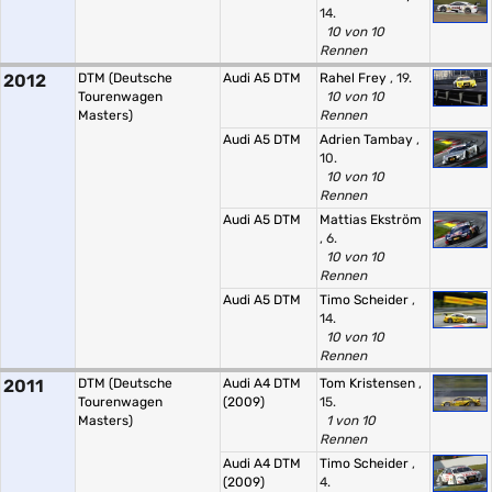
14.
10 von 10
Rennen
2012
DTM (Deutsche
Audi A5 DTM
Rahel Frey
, 19.
Tourenwagen
10 von 10
Masters)
Rennen
Audi A5 DTM
Adrien Tambay
,
10.
10 von 10
Rennen
Audi A5 DTM
Mattias Ekström
, 6.
10 von 10
Rennen
Audi A5 DTM
Timo Scheider
,
14.
10 von 10
Rennen
2011
DTM (Deutsche
Audi A4 DTM
Tom Kristensen
,
Tourenwagen
(2009)
15.
Masters)
1 von 10
Rennen
Audi A4 DTM
Timo Scheider
,
(2009)
4.