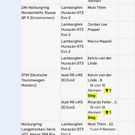
Rennen
24h Nürburgring
Lamborghini
Nicki Thiim
Nordschleife, Klasse
Huracán GT3
SP 9
(Einzelrennen)
Evo 2
Lamborghini
Jordan Lee
Huracán GT3
Pepper
Evo 2
Lamborghini
Marco Mapelli
Huracán GT3
Evo 2
Lamborghini
Kelvin van der
Huracán GT3
Linde
Evo 2
DTM (Deutsche
Audi R8 LMS
Kelvin van der
Tourenwagen
(II) Evo2
Linde
, 8.
Masters)
16 von 16
Rennen
1
Sieg
Audi R8 LMS
Ricardo Feller
, 3.
(II) Evo2
16 von 16
Rennen
1
Sieg
Nürburgring
Lamborghini
Nicki Thiim
, 22.
Langstrecken-Serie
Huracán GT3
1 von 9 Rennen
GT3, Klasse SP9 Pro
Evo 2