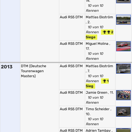
14.
10 von 10
Rennen
Audi RS5 DTM
Mattias Ekström
, 2.
10 von 10
Rennen
2
Siege
Audi RS5 DTM
Miguel Molina
,
17.
10 von 10
Rennen
2013
DTM (Deutsche
Audi RS5 DTM
Mattias Ekström
Tourenwagen
, 7.
Masters)
10 von 10
Rennen
1
Sieg
Audi RS5 DTM
Jamie Green
, 11.
10 von 10
Rennen
Audi RS5 DTM
Timo Scheider
,
10.
10 von 10
Rennen
Audi RS5 DTM
Adrien Tambay
,