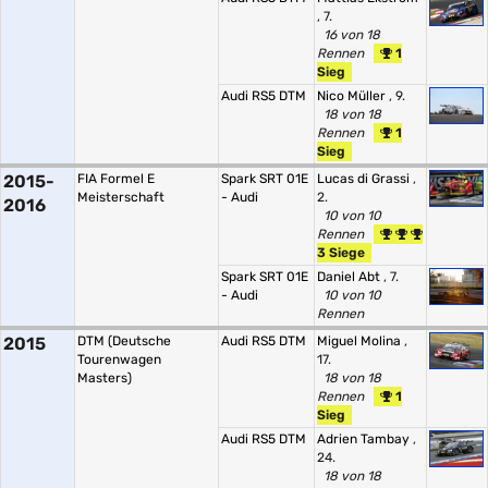
, 7.
16 von 18
Rennen
1
Sieg
Audi RS5 DTM
Nico Müller
, 9.
18 von 18
Rennen
1
Sieg
2015-
FIA Formel E
Spark SRT 01E
Lucas di Grassi
,
Meisterschaft
- Audi
2.
2016
10 von 10
Rennen
3 Siege
Spark SRT 01E
Daniel Abt
, 7.
- Audi
10 von 10
Rennen
2015
DTM (Deutsche
Audi RS5 DTM
Miguel Molina
,
Tourenwagen
17.
Masters)
18 von 18
Rennen
1
Sieg
Audi RS5 DTM
Adrien Tambay
,
24.
18 von 18