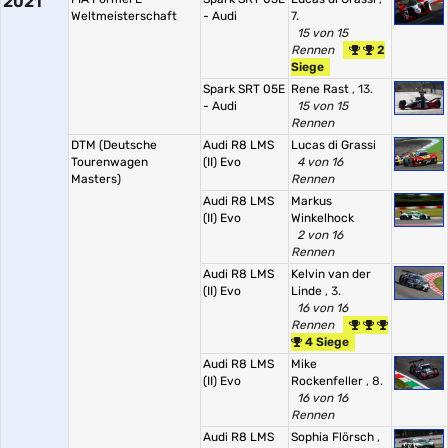
2021
Weltmeisterschaft
- Audi
7.
15 von 15
Rennen
2
Siege
Spark SRT 05E
Rene Rast
, 13.
- Audi
15 von 15
Rennen
DTM (Deutsche
Audi R8 LMS
Lucas di Grassi
Tourenwagen
(II) Evo
4 von 16
Masters)
Rennen
Audi R8 LMS
Markus
(II) Evo
Winkelhock
2 von 16
Rennen
Audi R8 LMS
Kelvin van der
(II) Evo
Linde
, 3.
16 von 16
Rennen
4 Siege
Audi R8 LMS
Mike
(II) Evo
Rockenfeller
, 8.
16 von 16
Rennen
Audi R8 LMS
Sophia Flörsch
,