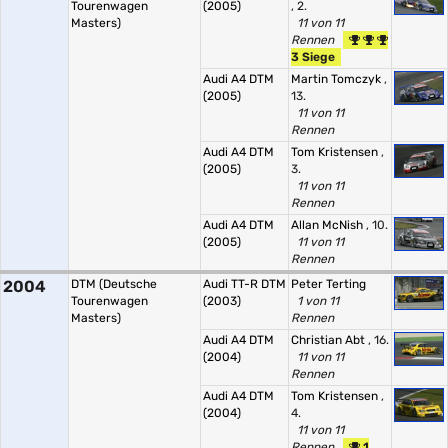
Tourenwagen
(2005)
, 2.
Masters)
11 von 11
Rennen
3 Siege
Audi A4 DTM
Martin Tomczyk
,
(2005)
13.
11 von 11
Rennen
Audi A4 DTM
Tom Kristensen
,
(2005)
3.
11 von 11
Rennen
Audi A4 DTM
Allan McNish
, 10.
(2005)
11 von 11
Rennen
2004
DTM (Deutsche
Audi TT-R DTM
Peter Terting
Tourenwagen
(2003)
1 von 11
Masters)
Rennen
Audi A4 DTM
Christian Abt
, 16.
(2004)
11 von 11
Rennen
Audi A4 DTM
Tom Kristensen
,
(2004)
4.
11 von 11
Rennen
1