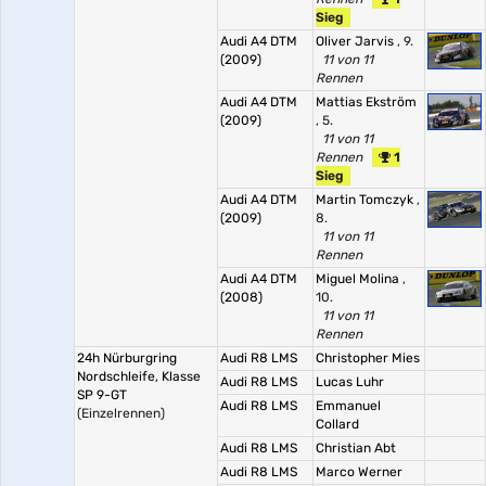
Sieg
Audi A4 DTM
Oliver Jarvis
, 9.
(2009)
11 von 11
Rennen
Audi A4 DTM
Mattias Ekström
(2009)
, 5.
11 von 11
Rennen
1
Sieg
Audi A4 DTM
Martin Tomczyk
,
(2009)
8.
11 von 11
Rennen
Audi A4 DTM
Miguel Molina
,
(2008)
10.
11 von 11
Rennen
24h Nürburgring
Audi R8 LMS
Christopher Mies
Nordschleife, Klasse
Audi R8 LMS
Lucas Luhr
SP 9-GT
Audi R8 LMS
Emmanuel
(Einzelrennen)
Collard
Audi R8 LMS
Christian Abt
Audi R8 LMS
Marco Werner