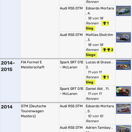
Rennen
Audi RS5 DTM
Edoardo Mortara
, 4.
18 von 18
Rennen
1
Sieg
Audi RS5 DTM
Mattias Ekström
, 3.
18 von 18
Rennen
2
Siege
2014-
FIA Formel E
Spark SRT 01E
Lucas di Grassi
,
Meisterschaft
- McLaren
3.
2015
11 von 11
Rennen
1
Sieg
Spark SRT 01E
Daniel Abt
, 11.
- McLaren
11 von 11
Rennen
2014
DTM (Deutsche
Audi RS5 DTM
Edoardo Mortara
Tourenwagen
, 5.
Masters)
10 von 10
Rennen
Audi RS5 DTM
Adrien Tambay
,