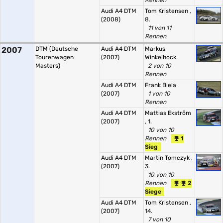
Rennen
Audi A4 DTM
Tom Kristensen
,
(2008)
8.
11 von 11
Rennen
2007
DTM (Deutsche
Audi A4 DTM
Markus
Tourenwagen
(2007)
Winkelhock
Masters)
2 von 10
Rennen
Audi A4 DTM
Frank Biela
(2007)
1 von 10
Rennen
Audi A4 DTM
Mattias Ekström
(2007)
, 1.
10 von 10
Rennen
1
Sieg
Audi A4 DTM
Martin Tomczyk
,
(2007)
3.
10 von 10
Rennen
2
Siege
Audi A4 DTM
Tom Kristensen
,
(2007)
14.
7 von 10