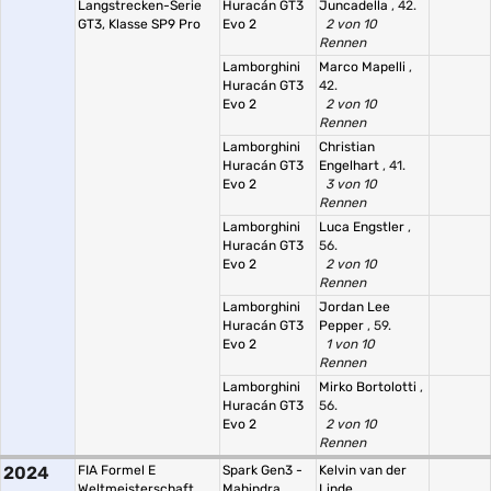
Langstrecken-Serie
Huracán GT3
Juncadella
, 42.
GT3, Klasse SP9 Pro
Evo 2
2 von 10
Rennen
Lamborghini
Marco Mapelli
,
Huracán GT3
42.
Evo 2
2 von 10
Rennen
Lamborghini
Christian
Huracán GT3
Engelhart
, 41.
Evo 2
3 von 10
Rennen
Lamborghini
Luca Engstler
,
Huracán GT3
56.
Evo 2
2 von 10
Rennen
Lamborghini
Jordan Lee
Huracán GT3
Pepper
, 59.
Evo 2
1 von 10
Rennen
Lamborghini
Mirko Bortolotti
,
Huracán GT3
56.
Evo 2
2 von 10
Rennen
2024
FIA Formel E
Spark Gen3 -
Kelvin van der
Weltmeisterschaft
Mahindra
Linde