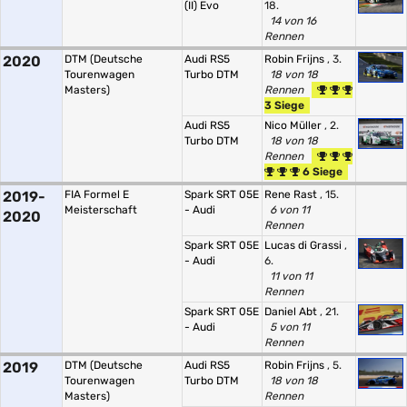
(II) Evo
18.
14 von 16
Rennen
2020
DTM (Deutsche
Audi RS5
Robin Frijns
, 3.
Tourenwagen
Turbo DTM
18 von 18
Masters)
Rennen
3 Siege
Audi RS5
Nico Müller
, 2.
Turbo DTM
18 von 18
Rennen
6 Siege
2019-
FIA Formel E
Spark SRT 05E
Rene Rast
, 15.
Meisterschaft
- Audi
6 von 11
2020
Rennen
Spark SRT 05E
Lucas di Grassi
,
- Audi
6.
11 von 11
Rennen
Spark SRT 05E
Daniel Abt
, 21.
- Audi
5 von 11
Rennen
2019
DTM (Deutsche
Audi RS5
Robin Frijns
, 5.
Tourenwagen
Turbo DTM
18 von 18
Masters)
Rennen