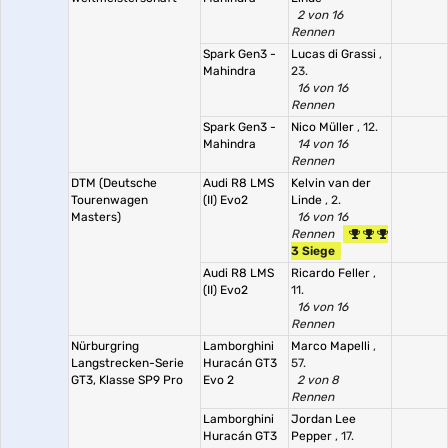
2 von 16
Rennen
Spark Gen3 -
Lucas di Grassi
,
Mahindra
23.
16 von 16
Rennen
Spark Gen3 -
Nico Müller
, 12.
Mahindra
14 von 16
Rennen
DTM (Deutsche
Audi R8 LMS
Kelvin van der
Tourenwagen
(II) Evo2
Linde
, 2.
Masters)
16 von 16
Rennen
3 Siege
Audi R8 LMS
Ricardo Feller
,
(II) Evo2
11.
16 von 16
Rennen
Nürburgring
Lamborghini
Marco Mapelli
,
Langstrecken-Serie
Huracán GT3
57.
GT3, Klasse SP9 Pro
Evo 2
2 von 8
Rennen
Lamborghini
Jordan Lee
Huracán GT3
Pepper
, 17.