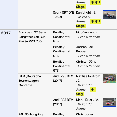
Rennen
2
Siege
Spark SRT 01E
Daniel Abt
, 5.
- Audi
12 von 12
Rennen
2
Siege
2017
Blancpain GT Serie
Bentley
Nico Verdonck
Langstrecken Cup,
Continental
1 von 5 Rennen
Klasse PRO Cup
GT3
Bentley
Jordan Lee
Continental
Pepper
GT3
1 von 5 Rennen
Bentley
Christer Jöns
Continental
1 von 5 Rennen
GT3
DTM (Deutsche
Audi RS5 DTM
Mattias Ekström
Tourenwagen
(2017)
, 2.
Masters)
18 von 18
Rennen
1
Sieg
Audi RS5 DTM
Nico Müller
, 12.
(2017)
18 von 18
Rennen
24h Nürburgring
Bentley
Christopher