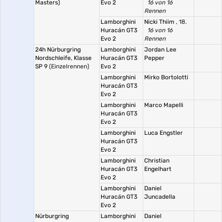
Masters)
Evo 2
16 von 16
Rennen
Lamborghini
Nicki Thiim
, 18.
Huracán GT3
16 von 16
Evo 2
Rennen
24h Nürburgring
Lamborghini
Jordan Lee
Nordschleife, Klasse
Huracán GT3
Pepper
SP 9
(Einzelrennen)
Evo 2
Lamborghini
Mirko Bortolotti
Huracán GT3
Evo 2
Lamborghini
Marco Mapelli
Huracán GT3
Evo 2
Lamborghini
Luca Engstler
Huracán GT3
Evo 2
Lamborghini
Christian
Huracán GT3
Engelhart
Evo 2
Lamborghini
Daniel
Huracán GT3
Juncadella
Evo 2
Nürburgring
Lamborghini
Daniel