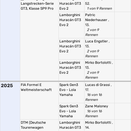
Langstrecken-Serie
Huracán GT3
52.
GT3, Klasse SP9 Pro
Evo 2
1 von 9 Rennen
Lamborghini
Patric
Huracán GT3
Niederhauser
,
Evo 2
13.
2 von 9
Rennen
Lamborghini
Luca Engstler
,
Huracán GT3
13.
Evo 2
2 von 9
Rennen
Lamborghini
Mirko Bortolotti
,
Huracán GT3
13.
Evo 2
2 von 9
Rennen
2025
FIA Formel E
Spark Gen3
Lucas di Grassi
,
Weltmeisterschaft
Evo - Lola
17.
Yamaha
16 von 16
Rennen
Spark Gen3
Zane Maloney
Evo - Lola
16 von 16
Yamaha
Rennen
DTM (Deutsche
Lamborghini
Mirko Bortolotti
,
Tourenwagen
Huracán GT3
14.