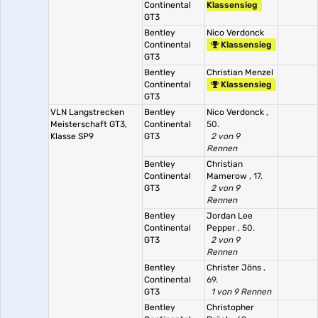
Continental
Klassensieg
GT3
Bentley
Nico Verdonck
Continental
Klassensieg
GT3
Bentley
Christian Menzel
Continental
Klassensieg
GT3
VLN Langstrecken
Bentley
Nico Verdonck
,
Meisterschaft GT3,
Continental
50.
Klasse SP9
GT3
2 von 9
Rennen
Bentley
Christian
Continental
Mamerow
, 17.
GT3
2 von 9
Rennen
Bentley
Jordan Lee
Continental
Pepper
, 50.
GT3
2 von 9
Rennen
Bentley
Christer Jöns
,
Continental
69.
GT3
1 von 9 Rennen
Bentley
Christopher