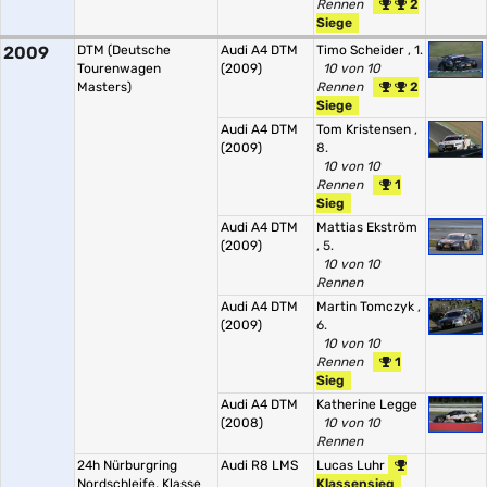
Rennen
2
Siege
2009
DTM (Deutsche
Audi A4 DTM
Timo Scheider
, 1.
Tourenwagen
(2009)
10 von 10
Masters)
Rennen
2
Siege
Audi A4 DTM
Tom Kristensen
,
(2009)
8.
10 von 10
Rennen
1
Sieg
Audi A4 DTM
Mattias Ekström
(2009)
, 5.
10 von 10
Rennen
Audi A4 DTM
Martin Tomczyk
,
(2009)
6.
10 von 10
Rennen
1
Sieg
Audi A4 DTM
Katherine Legge
(2008)
10 von 10
Rennen
24h Nürburgring
Audi R8 LMS
Lucas Luhr
Nordschleife, Klasse
Klassensieg