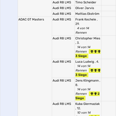
Audi R8 LMS
Timo Scheider
Audi R8 LMS
Oliver Jarvis
Audi R8 LMS
Mattias Ekström
ADAC GT Masters
Audi R8 LMS
Frank Kechele
,
29.
4 von 14
Rennen
Audi R8 LMS
Christopher Mies
, 3.
14 von 14
Rennen
3 Siege
Audi R8 LMS
Luca Ludwig
, 4.
14 von 14
Rennen
3 Siege
Audi R8 LMS
Jens Klingmann
,
8.
14 von 14
Rennen
2
Siege
Audi R8 LMS
Kuba Giermaziak
, 12.
10 von 14