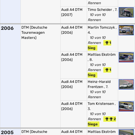
Rennen
Audi A4 DTM
Timo Scheider
, 7.
(2007)
10 von 10
Rennen
2006
DTM (Deutsche
Audi A4 DTM
Martin Tomczyk
,
Tourenwagen
(2006)
4.
Masters)
10 von 10
Rennen
1
Sieg
Audi A4 DTM
Mattias Ekström
(2006)
, 8.
10 von 10
Rennen
1
Sieg
Audi A4 DTM
Heinz-Harald
(2006)
Frentzen
, 7.
10 von 10
Rennen
Audi A4 DTM
Tom Kristensen
,
(2006)
3.
10 von 10
Rennen
2
Siege
2005
DTM (Deutsche
Audi A4 DTM
Mattias Ekström