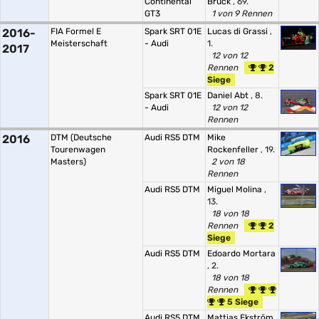
Continental
Brück
, 69.
GT3
1 von 9 Rennen
2016-
FIA Formel E
Spark SRT 01E
Lucas di Grassi
,
Meisterschaft
- Audi
1.
2017
12 von 12
Rennen
2
Siege
Spark SRT 01E
Daniel Abt
, 8.
- Audi
12 von 12
Rennen
2016
DTM (Deutsche
Audi RS5 DTM
Mike
Tourenwagen
Rockenfeller
, 19.
Masters)
2 von 18
Rennen
Audi RS5 DTM
Miguel Molina
,
13.
18 von 18
Rennen
2
Siege
Audi RS5 DTM
Edoardo Mortara
, 2.
18 von 18
Rennen
5 Siege
Audi RS5 DTM
Mattias Ekström