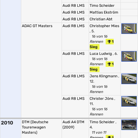
Audi R8 LMS
Timo Scheider
Audi R8 LMS
Mattias Ekström
Audi R8 LMS
Christian Abt
ADAC GT Masters
Audi R8 LMS
Christopher Mies
, 5.
16 von 16
Rennen
1
Sieg
Audi R8 LMS
Luca Ludwig
, 6.
16 von 16
Rennen
1
Sieg
Audi R8 LMS
Jens Klingmann
,
12.
16 von 16
Rennen
Audi R8 LMS
Christer Jöns
,
11.
16 von 16
Rennen
2010
DTM (Deutsche
Audi A4 DTM
Timo Scheider
,
Tourenwagen
(2009)
4.
Masters)
11 von 11
Rennen
1