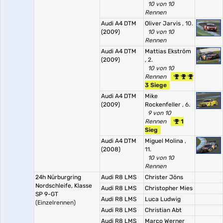
10 von 10
Rennen
Audi A4 DTM
Oliver Jarvis
, 10.
(2009)
10 von 10
Rennen
Audi A4 DTM
Mattias Ekström
(2009)
, 2.
10 von 10
Rennen
3 Siege
Audi A4 DTM
Mike
(2009)
Rockenfeller
, 6.
9 von 10
Rennen
1
Sieg
Audi A4 DTM
Miguel Molina
,
(2008)
11.
10 von 10
Rennen
24h Nürburgring
Audi R8 LMS
Christer Jöns
Nordschleife, Klasse
Audi R8 LMS
Christopher Mies
SP 9-GT
Audi R8 LMS
Luca Ludwig
(Einzelrennen)
Audi R8 LMS
Christian Abt
Audi R8 LMS
Marco Werner