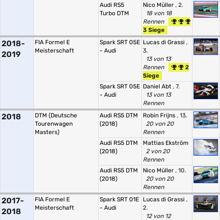
Audi RS5
Nico Müller
, 2.
Turbo DTM
18 von 18
Rennen
3 Siege
2018-
FIA Formel E
Spark SRT 05E
Lucas di Grassi
,
Meisterschaft
- Audi
3.
2019
13 von 13
Rennen
2
Siege
Spark SRT 05E
Daniel Abt
, 7.
- Audi
13 von 13
Rennen
2018
DTM (Deutsche
Audi RS5 DTM
Robin Frijns
, 13.
Tourenwagen
(2018)
20 von 20
Masters)
Rennen
Audi RS5 DTM
Mattias Ekström
(2018)
2 von 20
Rennen
Audi RS5 DTM
Nico Müller
, 10.
(2018)
20 von 20
Rennen
2017-
FIA Formel E
Spark SRT 01E
Lucas di Grassi
,
Meisterschaft
- Audi
2.
2018
12 von 12