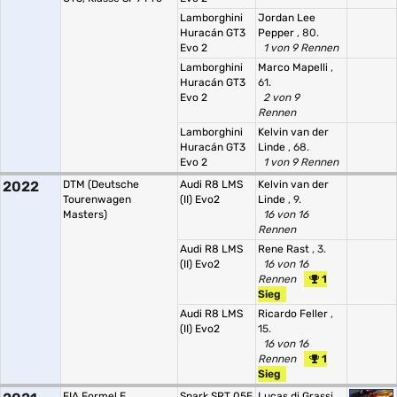
Lamborghini
Jordan Lee
Huracán GT3
Pepper
, 80.
Evo 2
1 von 9 Rennen
Lamborghini
Marco Mapelli
,
Huracán GT3
61.
Evo 2
2 von 9
Rennen
Lamborghini
Kelvin van der
Huracán GT3
Linde
, 68.
Evo 2
1 von 9 Rennen
2022
DTM (Deutsche
Audi R8 LMS
Kelvin van der
Tourenwagen
(II) Evo2
Linde
, 9.
Masters)
16 von 16
Rennen
Audi R8 LMS
Rene Rast
, 3.
(II) Evo2
16 von 16
Rennen
1
Sieg
Audi R8 LMS
Ricardo Feller
,
(II) Evo2
15.
16 von 16
Rennen
1
Sieg
FIA Formel E
Spark SRT 05E
Lucas di Grassi
,