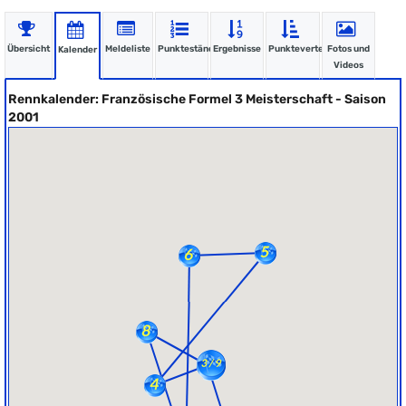
Übersicht
Meldeliste
Punktestände
Ergebnisse
Punkteverteilung
Fotos und
Kalender
Videos
Rennkalender: Französische Formel 3 Meisterschaft - Saison
2001