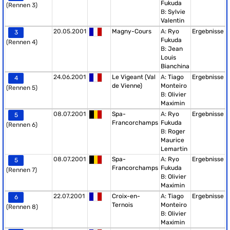
Fukuda
(Rennen 3)
B:
Sylvie
Valentin
20.05.2001
Magny-Cours
A:
Ryo
Ergebnisse
3
Fukuda
(Rennen 4)
B:
Jean
Louis
Bianchina
24.06.2001
Le Vigeant (Val
A:
Tiago
Ergebnisse
4
de Vienne)
Monteiro
(Rennen 5)
B:
Olivier
Maximin
08.07.2001
Spa-
A:
Ryo
Ergebnisse
5
Francorchamps
Fukuda
(Rennen 6)
B:
Roger
Maurice
Lemartin
08.07.2001
Spa-
A:
Ryo
Ergebnisse
5
Francorchamps
Fukuda
(Rennen 7)
B:
Olivier
Maximin
22.07.2001
Croix-en-
A:
Tiago
Ergebnisse
6
Ternois
Monteiro
(Rennen 8)
B:
Olivier
Maximin