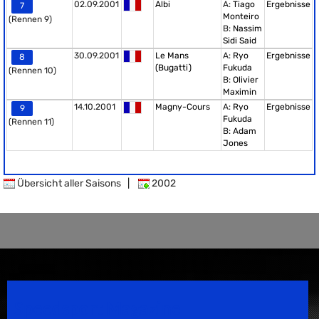
02.09.2001
Albi
A:
Tiago
Ergebnisse
7
Monteiro
(Rennen 9)
B:
Nassim
Sidi Said
30.09.2001
Le Mans
A:
Ryo
Ergebnisse
8
(Bugatti)
Fukuda
(Rennen 10)
B:
Olivier
Maximin
14.10.2001
Magny-Cours
A:
Ryo
Ergebnisse
9
Fukuda
(Rennen 11)
B:
Adam
Jones
Übersicht aller Saisons
|
2002
Speedsport Magazine