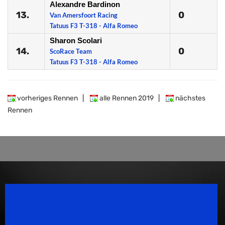
Alexandre Bardinon
13.
0
Van Amersfoort Racing
Tatuus F3 T-318 - Alfa Romeo
Sharon Scolari
14.
0
ScoRace Team
Tatuus F3 T-318 - Alfa Romeo
vorheriges Rennen
|
alle Rennen 2019
|
nächstes
Rennen
Speedsport Magazine
Motorsport Magazine since 1996.