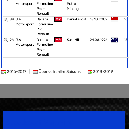
Motorsport
Formulino
Putra
Pro -
Minang
Renault
88
J.A
Dallara
MR
Danial Frost
18.10.2002
16
Motorsport
Formulino
Pro -
Renault
96
J.A
Dallara
MR
Kurt Hill
24.08.1996
16
Motorsport
Formulino
Pro -
Renault
2016-2017
|
Übersicht aller Saisons
|
2018-2019
Speedsport Magazine