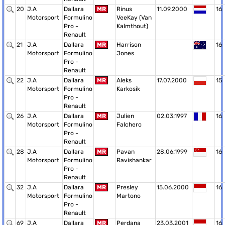
20
J.A
Dallara
MR
Rinus
11.09.2000
16
Motorsport
Formulino
VeeKay (Van
Pro -
Kalmthout)
Renault
21
J.A
Dallara
MR
Harrison
16
Motorsport
Formulino
Jones
Pro -
Renault
22
J.A
Dallara
MR
Aleks
17.07.2000
15
Motorsport
Formulino
Karkosik
Pro -
Renault
26
J.A
Dallara
MR
Julien
02.03.1997
16
Motorsport
Formulino
Falchero
Pro -
Renault
28
J.A
Dallara
MR
Pavan
28.06.1999
16
Motorsport
Formulino
Ravishankar
Pro -
Renault
32
J.A
Dallara
MR
Presley
15.06.2000
16
Motorsport
Formulino
Martono
Pro -
Renault
69
J.A
Dallara
MR
Perdana
23.03.2001
16