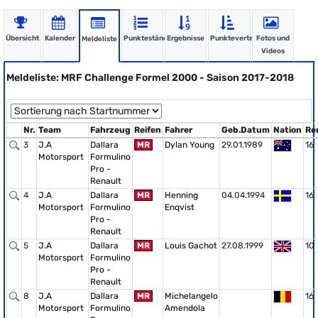
Übersicht
Kalender
Punktestände
Ergebnisse
Punkteverteilung
Fotos und
Meldeliste
Videos
Meldeliste: MRF Challenge Formel 2000 - Saison 2017-2018
Nr.
Team
Fahrzeug
Reifen
Fahrer
Geb.Datum
Nation
Re
3
J.A
Dallara
MR
Dylan Young
29.01.1989
16
Motorsport
Formulino
Pro -
Renault
4
J.A
Dallara
MR
Henning
04.04.1994
16
Motorsport
Formulino
Enqvist
Pro -
Renault
5
J.A
Dallara
MR
Louis Gachot
27.08.1999
10
Motorsport
Formulino
Pro -
Renault
8
J.A
Dallara
MR
Michelangelo
16
Motorsport
Formulino
Amendola