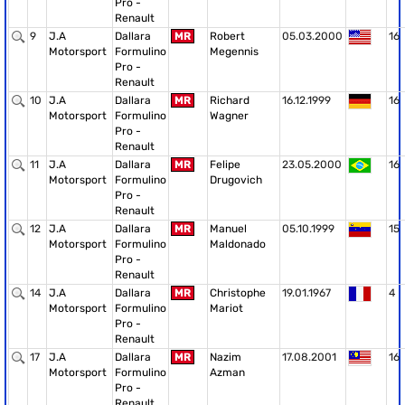
Pro -
Renault
9
J.A
Dallara
MR
Robert
05.03.2000
16
Motorsport
Formulino
Megennis
Pro -
Renault
10
J.A
Dallara
MR
Richard
16.12.1999
16
Motorsport
Formulino
Wagner
Pro -
Renault
11
J.A
Dallara
MR
Felipe
23.05.2000
16
Motorsport
Formulino
Drugovich
Pro -
Renault
12
J.A
Dallara
MR
Manuel
05.10.1999
15
Motorsport
Formulino
Maldonado
Pro -
Renault
14
J.A
Dallara
MR
Christophe
19.01.1967
4
Motorsport
Formulino
Mariot
Pro -
Renault
17
J.A
Dallara
MR
Nazim
17.08.2001
16
Motorsport
Formulino
Azman
Pro -
Renault