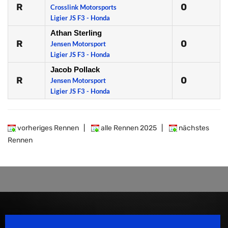
R
0
Crosslink Motorsports
Ligier JS F3 - Honda
Athan Sterling
R
0
Jensen Motorsport
Ligier JS F3 - Honda
Jacob Pollack
R
0
Jensen Motorsport
Ligier JS F3 - Honda
vorheriges Rennen
|
alle Rennen 2025
|
nächstes
Rennen