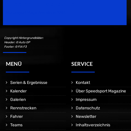
Speedsport Magazine
Motorsport Magazine since 1996.
Copyright Hintergrundbilder:
Header: © Auto GP
Footer: © FIA F3
MENÜ
SERVICE
Serien & Ergebnisse
Kontakt
Kalender
Über Speedsport Magazine
Galerien
Impressum
Rennstrecken
Datenschutz
Fahrer
Newsletter
Teams
Inhaltsverzeichnis