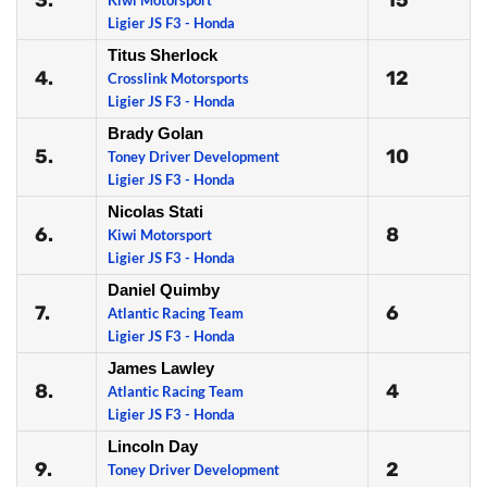
3.
15
Kiwi Motorsport
Ligier JS F3 - Honda
Titus Sherlock
4.
12
Crosslink Motorsports
Ligier JS F3 - Honda
Brady Golan
5.
10
Toney Driver Development
Ligier JS F3 - Honda
Nicolas Stati
6.
8
Kiwi Motorsport
Ligier JS F3 - Honda
Daniel Quimby
7.
6
Atlantic Racing Team
Ligier JS F3 - Honda
James Lawley
8.
4
Atlantic Racing Team
Ligier JS F3 - Honda
Lincoln Day
9.
2
Toney Driver Development