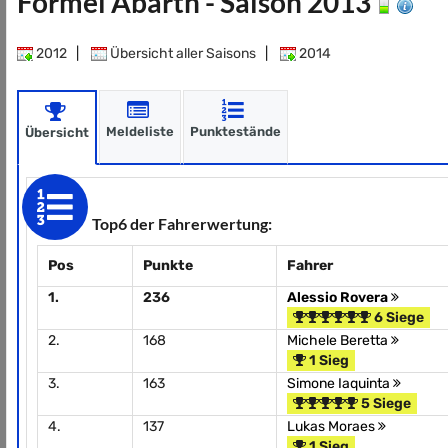
Formel Abarth - Saison 2013
2012
|
Übersicht aller Saisons
|
2014
Meldeliste
Punktestände
Übersicht
Top6 der Fahrerwertung:
Pos
Punkte
Fahrer
1.
236
Alessio Rovera
6 Siege
2.
168
Michele Beretta
1 Sieg
3.
163
Simone Iaquinta
5 Siege
4.
137
Lukas Moraes
1 Sieg