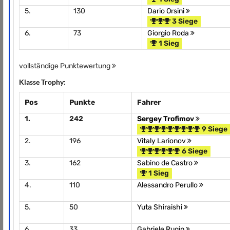
5.
130
Dario Orsini
3 Siege
6.
73
Giorgio Roda
1 Sieg
vollständige Punktewertung
Klasse Trophy:
Pos
Punkte
Fahrer
1.
242
Sergey Trofimov
9 Siege
2.
196
Vitaly Larionov
6 Siege
3.
162
Sabino de Castro
1 Sieg
4.
110
Alessandro Perullo
5.
50
Yuta Shiraishi
6.
33
Gabriele Rugin