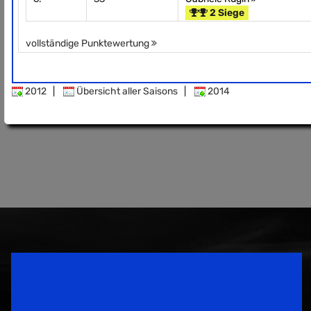
2 Siege
vollständige Punktewertung
2012
|
Übersicht aller Saisons
|
2014
Speedsport Magazine
Motorsport Magazine since 1996.