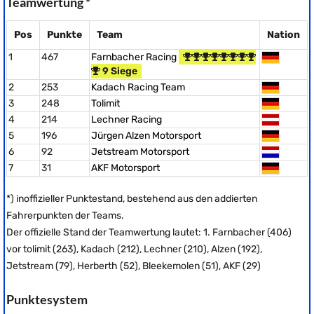
Teamwertung *
Pos
Punkte
Team
Nation
1
467
Farnbacher Racing
9 Siege
2
253
Kadach Racing Team
3
248
Tolimit
4
214
Lechner Racing
5
196
Jürgen Alzen Motorsport
6
92
Jetstream Motorsport
7
31
AKF Motorsport
*) inoffizieller Punktestand, bestehend aus den addierten
Fahrerpunkten der Teams.
Der offizielle Stand der Teamwertung lautet: 1. Farnbacher (406)
vor tolimit (263), Kadach (212), Lechner (210), Alzen (192),
Jetstream (79), Herberth (52), Bleekemolen (51), AKF (29)
Punktesystem