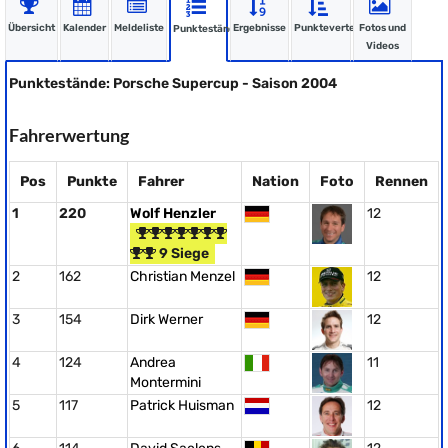
Übersicht
Kalender
Meldeliste
Ergebnisse
Punkteverteilung
Fotos und
Punktestände
Videos
Punktestände: Porsche Supercup - Saison 2004
Fahrerwertung
Pos
Punkte
Fahrer
Nation
Foto
Rennen
1
220
Wolf Henzler
12
9 Siege
2
162
Christian Menzel
12
3
154
Dirk Werner
12
4
124
Andrea
11
Montermini
5
117
Patrick Huisman
12