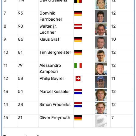
6
114
David Saelens
12
7
93
Dominik
12
Farnbacher
8
90
Walter, jr.
12
Lechner
9
86
Klaus Graf
10
10
81
Tim Bergmeister
12
11
79
Alessandro
12
Zampedri
12
58
Philip Beyrer
11
13
54
Marcel Kesseler
12
14
38
Simon Frederiks
12
15
31
Oliver Freymuth
7