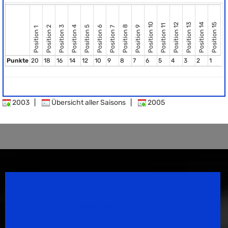
Position 10
Position 12
Position 13
Position 14
Position 15
Position 11
Position 8
Position 2
Position 3
Position 4
Position 5
Position 6
Position 9
Position 7
Position 1
Punkte
20
18
16
14
12
10
9
8
7
6
5
4
3
2
1
2003
|
Übersicht aller Saisons
|
2005
Speedsport Magazine
Motorsport Magazine since 1996.